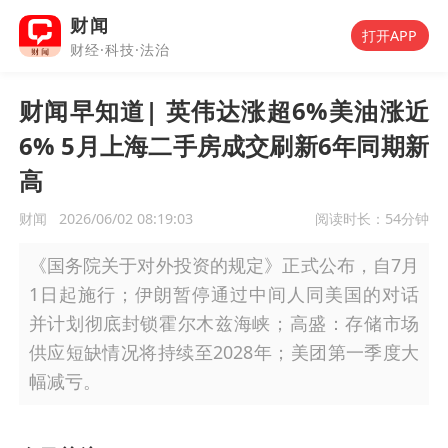
财闻
打开APP
财经·科技·法治
财闻早知道| 英伟达涨超6%美油涨近
6% 5月上海二手房成交刷新6年同期新
高
财闻
2026/06/02 08:19:03
阅读时长：
54分钟
《国务院关于对外投资的规定》正式公布，自7月
1日起施行；伊朗暂停通过中间人同美国的对话
并计划彻底封锁霍尔木兹海峡；高盛：存储市场
供应短缺情况将持续至2028年；美团第一季度大
幅减亏。