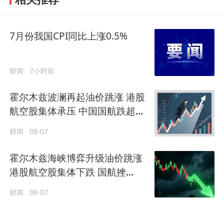
7月份我国CPI同比上涨0.5%
财闻
7小时前
霍尔木兹波澜再起油价跳涨 港股
航空股集体承压 中国国航跌超
3%
财闻
08-07
霍尔木兹海峡博弈升级油价跳涨
港股航空股集体下跌 国航挫
3.5%，
财闻
08-07