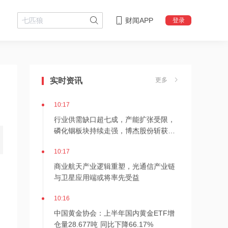
财闻APP
登录
10:17
DeepSeek计划上调API定价，算力租赁
板块异动走强，中嘉博创涨停
实时资讯
更多
10:17
行业供需缺口超七成，产能扩张受限，
磷化铟板块持续走强，博杰股份斩获三
连板
10:17
商业航天产业逻辑重塑，光通信产业链
与卫星应用端或将率先受益
10:16
中国黄金协会：上半年国内黄金ETF增
仓量28.677吨 同比下降66.17%