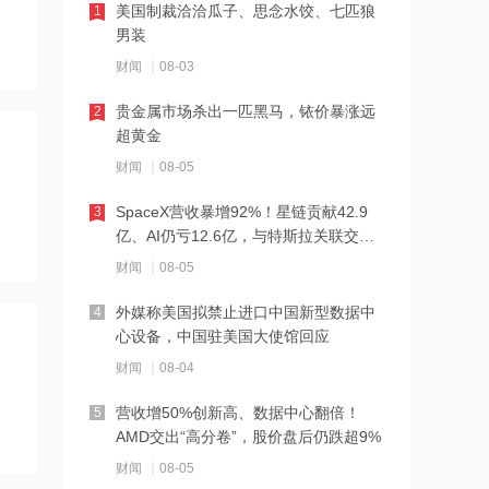
美国制裁洽洽瓜子、思念水饺、七匹狼
1
男装
10:08
财闻
08-03
算力租赁市场规模飙升！概念股异动，
中嘉博创直线涨停
贵金属市场杀出一匹黑马，铱价暴涨远
2
超黄金
10:07
财闻
08-05
2026年~2030年全球磷化铟晶圆整体需
求将激增20倍左右 博杰股份3连板
SpaceX营收暴增92%！星链贡献42.9
3
亿、AI仍亏12.6亿，与特斯拉关联交易
10:07
曝光
财闻
08-05
英伟达预测需求将激增约20倍！磷化铟
概念应声上涨，博杰股份3连板
外媒称美国拟禁止进口中国新型数据中
4
心设备，中国驻美国大使馆回应
10:05
财闻
08-04
华润新能源：从未举办“上市答谢”“并购
重组战略交流会”等相关活动
营收增50%创新高、数据中心翻倍！
5
AMD交出“高分卷”，股价盘后仍跌超9%
10:04
财闻
08-05
DeepSeek拟上调API服务定价