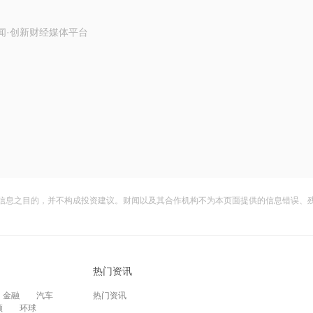
闻·创新财经媒体平台
信息之目的，并不构成投资建议。财闻以及其合作机构不为本页面提供的信息错误、
热门资讯
金融
汽车
热门资讯
频
环球