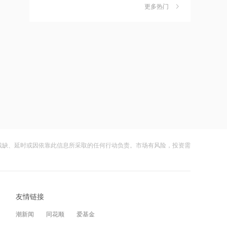
更多热门
财闻早知道丨道指标普创历史新高
6
SpaceX业绩炸裂不敌解禁风暴盘后跌逾
10:03
8%
财闻
08-05
中国黄金协会：2026年上半年我国黄金
消费量511.412吨，同比增长1.23%
嘀嗒出行发布2026周边游洞察：本地人
7
正在重新定义“去哪玩”
10:03
财闻
08-04
参股蓝箭航天或受益商业航天催化 金风
科技盘中涨5%
公司及实控人遭证监会立案 联创光电一
8
字跌停
10:02
财闻
08-05
中科三环推进永磁资产收购，稀土行业
整合提速，旺季行情临近
残缺、延时或因依靠此信息所采取的任何行动负责。市场有风险，投资需
DeepSeek又打赢了价格战
9
10:01
财闻
08-03
花旗：置富产业信托租金回调幅度收窄
光模块进口限制草案扰动短期情绪，国
10
目标价升至6.05港元
友情链接
产算力自主可控方向获资金回补
10:01
财闻
08-05
潮新闻
同花顺
爱基金
国盛证券点评Qwen3.8：2.4T参数跻身