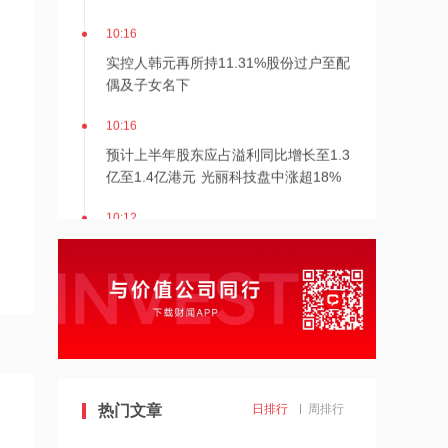
10:16
实控人韩元再所持11.31%股份过户至配
偶及子女名下
10:16
预计上半年股东应占溢利同比增长至1.3
亿至1.4亿港元 光丽科技盘中涨超18%
10:12
行业整体回暖 茶饮股拉升 沪上阿姨大
涨超9%领衔
10:10
港股茶饮股拉升，沪上阿姨大涨超9%
10:09
热门文章
日排行
周排行
DeepSeek计划近期上调API服务定价
中嘉博创直线涨停