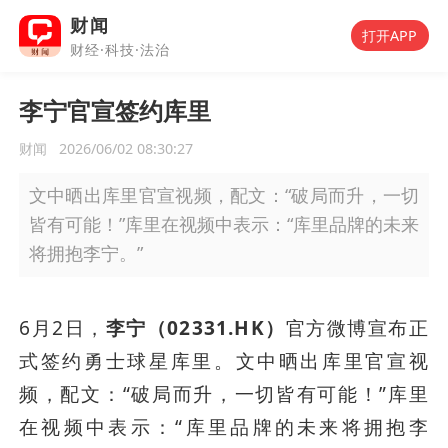
财闻
打开APP
财经·科技·法治
李宁官宣签约库里
财闻
2026/06/02 08:30:27
文中晒出库里官宣视频，配文：“破局而升，一切
皆有可能！”库里在视频中表示：“库里品牌的未来
将拥抱李宁。”
6月2日，
李宁（02331.HK）
官方微博宣布正
式签约勇士球星库里。文中晒出库里官宣视
频，配文：“破局而升，一切皆有可能！”库里
在视频中表示：“库里品牌的未来将拥抱李