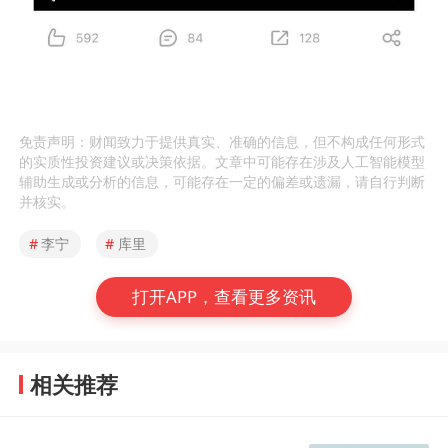
免责声明：财闻致力于提供真实、准确的信息，但不构成任何形式
的实质性投资建议或决策依据。文章中可能存在涉及人工智能模型
辅助生成或分析的信息，可能存在一定的偏差或遗漏，请自行判断
并核实。
#
李宁
#
库里
打开APP，查看更多资讯
相关推荐