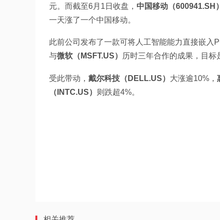
元。而截至6月1日收盘，
中国移动（600941.SH
一天涨了一个中国移动。
此前公司发布了一款可将人工智能能力直接嵌入
与
微软（MSFT.US）
历时三年合作的成果，目标是
受此带动，
戴尔科技（DELL.US）
大涨逾10%，
（INTC.US）
则跌超4%。
相关推荐