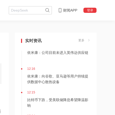
神火股份：新疆神火铝水转化率已
100%，云南神火铝水转化率约90%
财闻APP
登录
12:24
恒帅股份：部分电机零件采用了谐波磁
场电机技术
实时资讯
更多
12:16
依米康：公司目前未进入英伟达供应链
12:16
依米康：向谷歌、亚马逊等用户持续提
供数据中心散热设备
12:15
比特币下跌，受美联储降息希望降温影
响
美
12:14