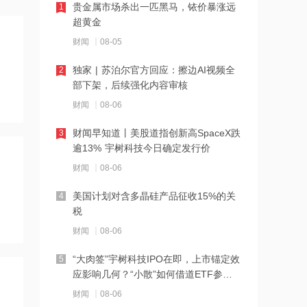
12:10
贵金属市场杀出一匹黑马，铱价暴涨远
1
超黄金
公司Obi项目全部产线已正式进入满产运
营阶段 力勤资源午前涨超3%
财闻
08-05
12:09
独家 | 苏泊尔官方回应：擦边AI视频全
2
部下架，后续强化内容审核
7月风机招标显著回暖 出口保持较高景
气度 金风科技涨超7%
财闻
08-06
12:07
财闻早知道丨美股道指创新高SpaceX跌
3
逾13% 宇树科技今日确定发行价
港股三大指数转涨，半导体、PCB概念
股强势反弹
财闻
08-06
12:06
美国计划对含多晶硅产品征收15%的关
4
税
通天酒业8月7日起短暂停牌 待刊发构成
公司内幕消息的收购公告
财闻
08-06
12:05
“大肉签”宇树科技IPO在即，上市锚定效
5
应影响几何？“小散”如何借道ETF参
AI制药商业化兑现能力逐步凸显 剂泰科
与？
技-P大涨超7%领跑
财闻
08-06