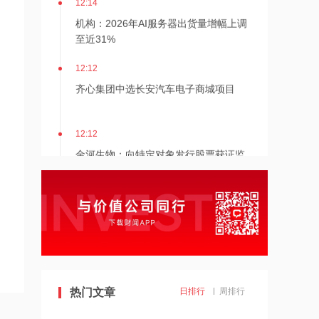
达
机构：2026年AI服务器出货量增幅上调
至近31%
12:12
齐心集团中选长安汽车电子商城项目
12:12
金河生物：向特定对象发行股票获证监
会同意注册批复
12:11
东方锆业：向特定对象发行股票申请获
深交所受理
12:11
SpaceX股票解禁竟是入场点？大摩坚称
热门文章
日排行
周排行
该股明年中目标价为300美元