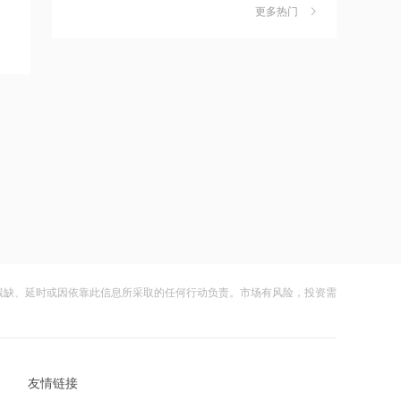
更多热门
12:04
茉莉奶白陷降薪罗生门，当事人称：公
6
司从未和员工进行协商
中期维度首次实现大规模盈利 荣昌生物
午前涨超5%
财闻
08-06
12:02
社保调仓路径曝光：减持6股、新进2
7
股、加仓2股
罗曼股份新设子公司，含AI及物联网相
关业务
财闻
08-06
12:01
海昌海洋公园再迎百亿大佬，资本为何
8
扎堆亏损主题乐园？
中巨芯收购沧州知止安行化工公司，成
控股方
财闻
08-06
12:00
大涨152%！哈啰、美团单车“好伙伴”登
9
陆A股
市北高新、东方证券等成立私募投资基
残缺、延时或因依靠此信息所采取的任何行动负责。市场有风险，投资需
金
财闻
08-06
11:56
妖股出笼！爱丽家居一字涨停，达成10
10
连板
OpenAI首款消费级硬件细节曝光：售价
友情链接
超300美元、会说话的AI“甜甜圈”
财闻
08-06