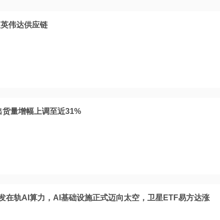
入英伟达供应链
器出货量增幅上调至近31%
开发在轨AI算力，AI基础设施正式迈向太空，卫星ETF易方达涨