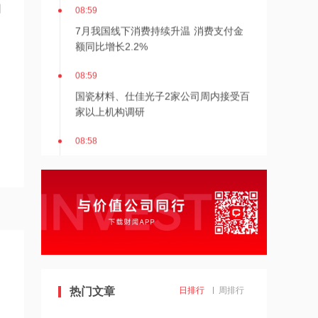
08:59
司
7月我国线下消费持续升温 消费支付金
额同比增长2.2%
08:59
国瓷材料、仕佳光子2家公司周内接受百
家以上机构调研
08:58
神火股份：公司对煤炭部分产品不存
在“计提资金”的情况
08:57
8月7日上海出口集装箱综合运价指数为
3276.14点 较上期上涨2.2%
2026-08-07 21:36
内存价格高位或维持到2028年底！美股
热门文章
日排行
周排行
三大指数高开，美光、博通、英特尔集