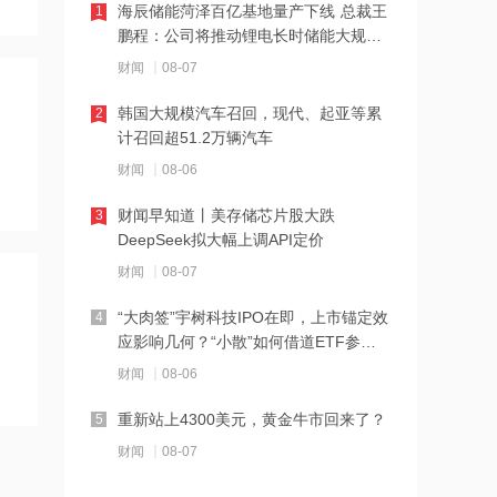
体上涨
海辰储能菏泽百亿基地量产下线 总裁王
1
2026-08-07 21:31
鹏程：公司将推动锂电长时储能大规模
SK海力士计划再添两座芯片工厂，内存
交付
财闻
08-07
价格高位或维持到2028年底
韩国大规模汽车召回，现代、起亚等累
2
2026-08-07 21:29
计召回超51.2万辆汽车
浙能迈领再度递表港交所
财闻
08-06
财闻早知道丨美存储芯片股大跌
3
2026-08-07 21:28
DeepSeek拟大幅上调API定价
波黑最大钢厂走向破产重组
财闻
08-07
“大肉签”宇树科技IPO在即，上市锚定效
4
2026-08-07 21:27
应影响几何？“小散”如何借道ETF参
海新能科：财务负责人邓运因工作调整
与？
财闻
08-06
原因辞去职务 张青素继任
重新站上4300美元，黄金牛市回来了？
5
2026-08-07 21:26
财闻
08-07
以媒：未落实更迭伊朗政权计划 摩萨德
高官被解职