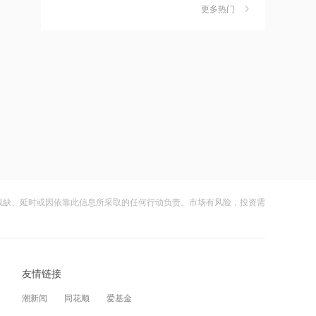
独家丨韩媒曝维信诺合肥产线良率仅三
6
更多热门
四成？公司回应：设备还在安装中，谈
2026-08-07 21:25
何良率
财闻
08-07
湖北能源：7月公司完成发电量37.89亿
千瓦时，同比减少12.66%
美国计划对含多晶硅产品征收15%的关
7
税
2026-08-07 21:24
财闻
08-06
北京：非京籍家庭购房社保个税缴纳年
限下调为一年
成功“逃顶”的两只翻倍基，宣布限购
8
财闻
08-07
2026-08-07 21:23
美国重要数据出炉，美联储年底前加息
云南锗业4连板，磷化铟赛道活跃，多家
9
概率仍超80%
上市公司紧急澄清相关业务
残缺、延时或因依靠此信息所采取的任何行动负责。市场有风险，投资需
财闻
08-07
2026-08-07 21:23
下周285.22亿元市值限售股解禁 陆家嘴
财闻早知道丨美股道指创新高SpaceX跌
10
解禁71.1亿元居首
逾13% 宇树科技今日确定发行价
友情链接
财闻
08-06
2026-08-07 21:20
潮新闻
同花顺
爱基金
中国再保险：何兴达董事任职资格获国