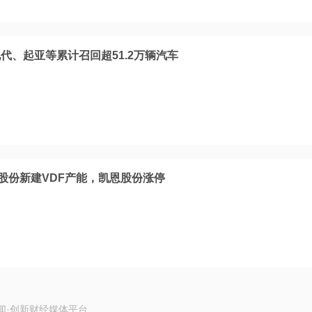
代、起亚等累计召回超51.2万辆汽车
创股份新建VDF产能，凯恩股份涨停
闻·创新财经媒体平台