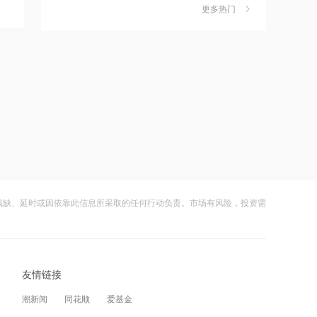
更多热门
茉莉奶白陷降薪罗生门，当事人称：公
6
20:01
司从未和员工进行协商
宇树科技下周一网申，仅用100余天完
财闻
08-06
成IPO关键审核流程，上市时市值约
609.93亿元
社保调仓路径曝光：减持6股、新进2
7
20:00
股、加仓2股
世茂集团：前7个月累计合约销售总额约
财闻
08-06
为90.10亿元
海昌海洋公园再迎百亿大佬，资本为何
8
19:59
扎堆亏损主题乐园？
沐曦股份发布行业首个WorkBuddy一体
财闻
08-06
机
残缺、延时或因依靠此信息所采取的任何行动负责。市场有风险，投资需
大涨152%！哈啰、美团单车“好伙伴”登
9
19:56
陆A股
越秀地产：前7个月累计合同销售金额约
财闻
08-06
为556.08亿元
友情链接
妖股出笼！爱丽家居一字涨停，达成10
10
19:53
连板
潮新闻
同花顺
爱基金
兴业银行杭州分行：与“浙”同行，共
财闻
08-06
赴“诗和远方”