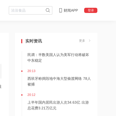
财闻APP
登录
20:15
复星医药：盐酸多巴酚丁胺注射液获注
册批准
实时资讯
更多
20:14
民调：半数美国人认为美军行动将破坏
中东稳定
20:13
西班牙称捣毁地中海大型偷渡网络 78人
被捕
保
20:12
上半年国内居民出游人次34.63亿 出游
总花费3.21万亿元