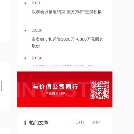
20:11
以黎会谈被迫结束 美方声称“进展积极”
20:10
帝奥微：拟斥资3000万~6000万元回购
股份
20:10
中国稀土：上半年净利润同比增长
46.53%
20:09
拉卡拉：上半年净利同比增191.67% 拟
10派2元
20:09
浙江世宝：拟定增募资不超13.94亿元
热门文章
日排行
周排行
用于汽车线控转向系统等项目