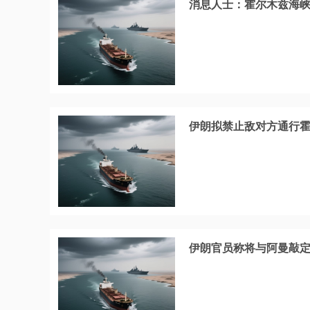
消息人士：霍尔木兹海
伊朗拟禁止敌对方通行霍
伊朗官员称将与阿曼敲