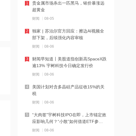
贵金属市场杀出一匹黑马，铱价暴涨远
1
20:08
超黄金
目前光器件市场供需是否仍紧张？长芯
财闻
08-05
博创：受益于算力需求增长带动，公司
产品需求旺盛
独家 | 苏泊尔官方回应：擦边AI视频全
2
20:07
部下架，后续强化内容审核
迅策与天合光能旗下天合算力签署战略
财闻
08-06
合作备忘
财闻早知道丨美股道指创新高SpaceX跌
3
20:06
逾13% 宇树科技今日确定发行价
寒武纪上半年净利同比增超122%，完成
财闻
08-06
DeepSeek、Qwen、MiniMax等主流开
源模型适配支持
美国计划对含多晶硅产品征收15%的关
4
20:04
税
寒武纪：上半年净利增超122%，净赚
财闻
08-06
23.11亿元
“大肉签”宇树科技IPO在即，上市锚定效
5
20:01
应影响几何？“小散”如何借道ETF参
高盛维持美高梅中国目标价16港元
与？
财闻
08-06