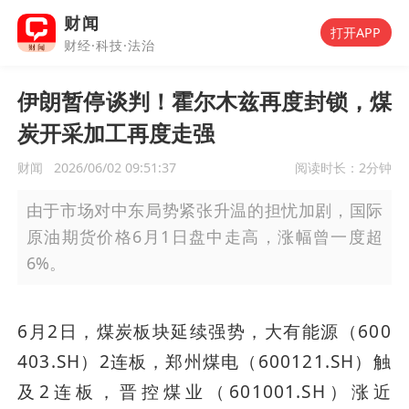
财闻
打开APP
财经·科技·法治
伊朗暂停谈判！霍尔木兹再度封锁，煤
炭开采加工再度走强
财闻
2026/06/02 09:51:37
阅读时长：
2分钟
由于市场对中东局势紧张升温的担忧加剧，国际
原油期货价格6月1日盘中走高，涨幅曾一度超
6%。
6月2日，煤炭板块延续强势，大有能源（600
403.SH）2连板，郑州煤电（600121.SH）触
及2连板，晋控煤业（601001.SH）涨近