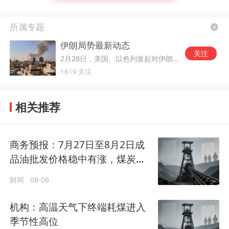
所属专题
伊朗局势最新动态
关注
2月28日，美国、以色列发起对伊朗的军事打击。
1619 关注
相关推荐
商务预报：7月27日至8月2日成
品油批发价格稳中有涨，煤炭价
格略有上涨
财闻
08-06
机构：高温天气下终端耗煤进入
季节性高位