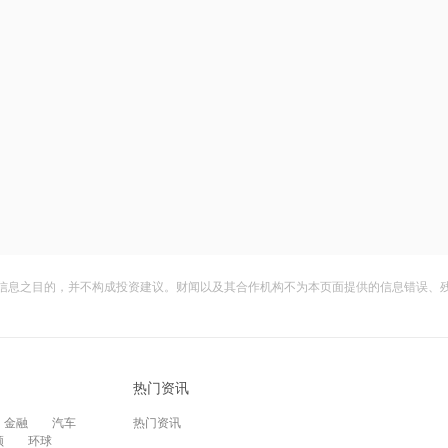
信息之目的，并不构成投资建议。财闻以及其合作机构不为本页面提供的信息错误、
热门资讯
金融
汽车
热门资讯
频
环球