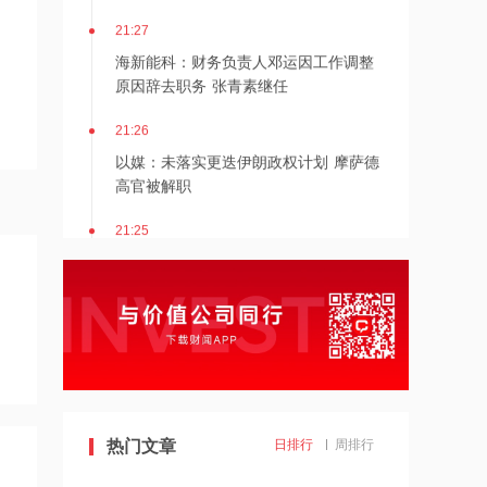
21:27
海新能科：财务负责人邓运因工作调整
原因辞去职务 张青素继任
21:26
以媒：未落实更迭伊朗政权计划 摩萨德
高官被解职
21:25
湖北能源：7月公司完成发电量37.89亿
千瓦时，同比减少12.66%
21:24
北京：非京籍家庭购房社保个税缴纳年
限下调为一年
21:23
热门文章
日排行
周排行
美国重要数据出炉，美联储年底前加息
概率仍超80%