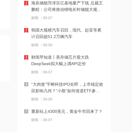
海辰储能菏泽百亿基地量产下线 总裁王
1
鹏程：公司将推动锂电长时储能大规模
21:23
交付
财闻
08-07
下周285.22亿元市值限售股解禁 陆家嘴
解禁71.1亿元居首
韩国大规模汽车召回，现代、起亚等累
2
计召回超51.2万辆汽车
21:20
财闻
08-06
中国再保险：何兴达董事任职资格获国
家金融监督管理总局核准
财闻早知道丨美存储芯片股大跌
3
DeepSeek拟大幅上调API定价
21:16
财闻
08-07
海川智能：公司自动衡器产品没有应用
于人形机器人或商业航天方向
“大肉签”宇树科技IPO在即，上市锚定效
4
应影响几何？“小散”如何借道ETF参
21:14
与？
财闻
08-06
南大光电：公司高纯磷烷产能为140吨/
年，可用于制备磷化铟
重新站上4300美元，黄金牛市回来了？
5
21:13
财闻
08-07
黑海无人机袭击致CPC石油装载量减少