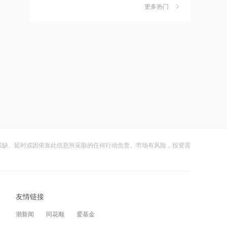
独家丨韩媒曝维信诺合肥产线良率仅三
6
五分之一
更多热门
四成？公司回应：设备还在安装中，谈
何良率
21:12
财闻
08-07
范式智能：附属公司就服务器及配件订
美国计划对含多晶硅产品征收15%的关
7
立售后回租协议
税
21:11
财闻
08-06
近10日58家A股公司获海外机构走访，
成功“逃顶”的两只翻倍基，宣布限购
8
东鹏饮料以36家机构调研居榜首
财闻
08-07
21:10
云南锗业4连板，磷化铟赛道活跃，多家
9
工业和信息化部新增配置P频段资源助
上市公司紧急澄清相关业务
力应对极端天气
残缺、延时或因依靠此信息所采取的任何行动负责。市场有风险，投资需
财闻
08-07
21:09
财闻早知道丨美股道指创新高SpaceX跌
10
国际油价上涨，7月全球食品价格指数创
逾13% 宇树科技今日确定发行价
三年多来新高
友情链接
财闻
08-06
21:08
潮新闻
同花顺
爱基金
创力集团：高管郝龙拟减持公司股份不