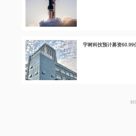
宇树科技预计募资60.9
财