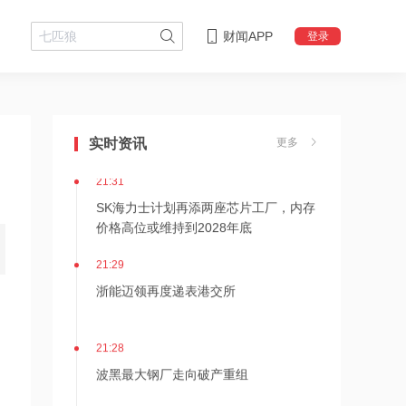
财闻APP
登录
21:36
内存价格高位或维持到2028年底！美股
三大指数高开，美光、博通、英特尔集
实时资讯
更多
体上涨
21:31
SK海力士计划再添两座芯片工厂，内存
价格高位或维持到2028年底
21:29
浙能迈领再度递表港交所
21:28
波黑最大钢厂走向破产重组