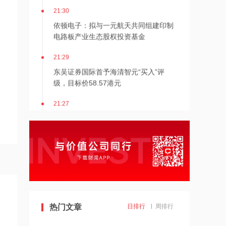
21:30
依顿电子：拟与一元航天共同组建印制
电路板产业生态股权投资基金
21:29
东吴证券国际首予海清智元“买入”评
级，目标价58.57港元
21:27
西部数据、闪迪、SK海力士盘前集体暴
跌！花旗、杰富瑞同日下调闪迪目标价
21:23
北证龙虎榜丨5股上榜，森合高科龙虎榜
净买入4653.21万元
21:18
热门文章
日排行
周排行
台风“白海豚”逼近华东沿海 多部门会商
部署防汛防台风工作