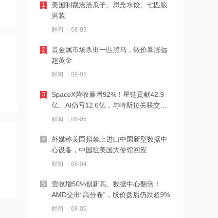
美国制裁洽洽瓜子、思念水饺、七匹狼
1
21:17
男装
摩根大通增持安井食品约4.91万股 每股
财闻
08-03
作价约72.97港元
贵金属市场杀出一匹黑马，铱价暴涨远
2
21:16
超黄金
摩根大通增持天岳先进27.46万股 每股
财闻
08-05
作价约57.71港元
SpaceX营收暴增92%！星链贡献42.9
3
21:15
亿、AI仍亏12.6亿，与特斯拉关联交易
曝光
摩根大通减持中兴通讯约742.81万股 每
财闻
08-05
股作价约24.83港元
外媒称美国拟禁止进口中国新型数据中
4
21:12
心设备，中国驻美国大使馆回应
摩根大通减持华勤技术20.89万股 每股
财闻
08-04
作价约64.68港元
营收增50%创新高、数据中心翻倍！
5
21:12
AMD交出“高分卷”，股价盘后仍跌超9%
兆易创新GD32 MCU再添新品，
财闻
08-05
以“芯”技术加速具身智能跃迁