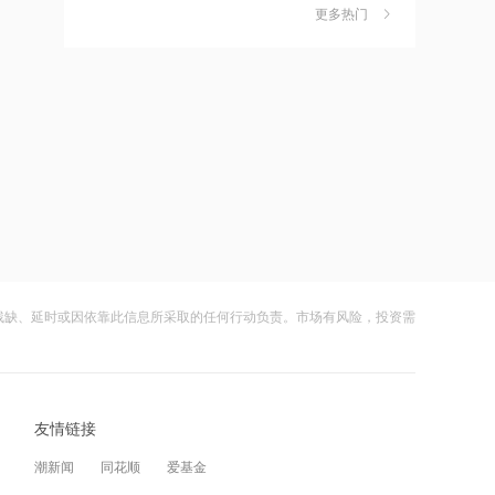
更多热门
财闻早知道丨道指标普创历史新高
6
21:10
SpaceX业绩炸裂不敌解禁风暴盘后跌逾
8%
迪信通拟提名许丽萍及刘亮为执行董事
财闻
08-05
候选人
嘀嗒出行发布2026周边游洞察：本地人
7
21:07
正在重新定义“去哪玩”
国内商品期货开盘原油涨超2%，以军称
财闻
08-04
在黎南部展开报复性空袭 打击真主党目
标
公司及实控人遭证监会立案 联创光电一
8
21:06
字跌停
美国上周初请失业金人数微升，7月裁员
财闻
08-05
计划下降
残缺、延时或因依靠此信息所采取的任何行动负责。市场有风险，投资需
DeepSeek又打赢了价格战
9
21:01
财闻
08-03
晋景新能：附属公司以12.88亿元收购高
性能伺服器
光模块进口限制草案扰动短期情绪，国
10
友情链接
产算力自主可控方向获资金回补
20:59
财闻
08-05
潮新闻
同花顺
爱基金
安凯客车：本年累计销量4777辆，同比