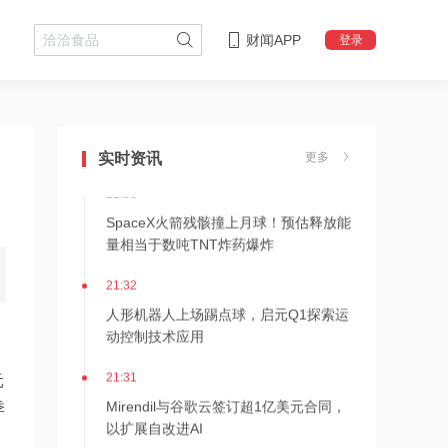
财闻APP
登录
21:37
美国制裁瓜子、水饺，网友笑了
实时资讯
更多
21:33
SpaceX火箭残骸撞上月球！预估释放能
量相当于数吨TNT炸药爆炸
21:32
人形机器人上场踢点球，启元Q1探索运
动控制技术应用
21:31
元
Mirendil与谷歌云签订超1亿美元合同，
季
以扩展自改进AI