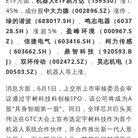
ETF方面，
机器人ETF易方达（159530）
涨1.
45%，成分股
中大力德（002896.SZ）
涨停，
绿的谐波（688017.SH）
、
鸣志电器（6037
28.SH）
涨超5%，
盈峰环境（000967.S
Z）
、
信捷电气（603416.SH）
、
柯力传感
（603662.SH）
、
鼎智科技（920593.B
J）
、
双环传动（002472.SZ）
、
昊志机电（3
00503.SZ）
、机器人等上涨。
消息方面，6月1日，上交所上市审核委员会审
议通过宇树科技科创板IPO，该公司将成为A
股“具身智能第一股”。同日，全球芯片巨头英
伟达在GTC大会上宣布选定宇树科技作为首个
机器人系统合作伙伴，并合作推出新一代人形