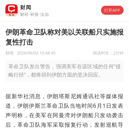
财闻
打开APP
财经·科技·法治
伊朗革命卫队称对美以关联船只实施报
复性打击
财闻
2026/06/02 10:48:45
阅读时长：
2分钟
革命卫队发出警告，强调美军在该区域的任何“侵
略行径”，都将得到伊朗方面的坚决回应。
据新华社消息，伊朗塔斯尼姆通讯社等媒体报
道，伊朗伊斯兰革命卫队当地时间6月1日发表
声明称，在美军在阿曼湾对伊朗船只发动袭击
后，革命卫队海军采取报复行动，发射巡航导