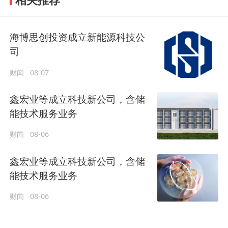
海博思创投资成立新能源科技公
司
财闻
08-07
鑫宏业等成立科技新公司，含储
能技术服务业务
财闻
08-06
鑫宏业等成立科技新公司，含储
能技术服务业务
财闻
08-06