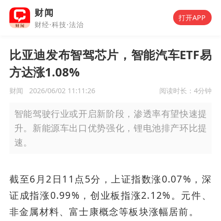
财闻
打开APP
财经·科技·法治
比亚迪发布智驾芯片，智能汽车ETF易
方达涨1.08%
财闻
2026/06/02 11:11:26
阅读时长：
4分钟
智能驾驶行业或开启新阶段，渗透率有望快速提
升。新能源车出口优势强化，锂电池排产环比提
速。
截至6月2日11点5分，上证指数涨0.07%，深
证成指涨0.99%，创业板指涨2.12%。元件、
非金属材料、富士康概念等板块涨幅居前。