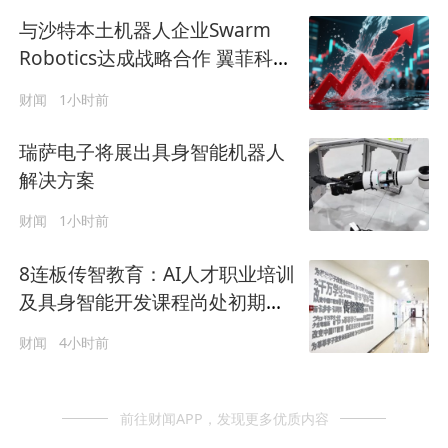
与沙特本土机器人企业Swarm
Robotics达成战略合作 翼菲科技
早盘涨超8%
财闻
1小时前
瑞萨电子将展出具身智能机器人
解决方案
财闻
1小时前
8连板传智教育：AI人才职业培训
及具身智能开发课程尚处初期阶
段
财闻
4小时前
前往财闻APP，发现更多优质内容