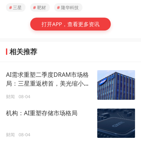
#
三星
#
靶材
#
隆华科技
打开APP，查看更多资讯
相关推荐
AI需求重塑二季度DRAM市场格
局：三星重返榜首，美光缩小差
距，长鑫存储增长迅速
财闻
08-04
机构：AI重塑存储市场格局
财闻
08-04