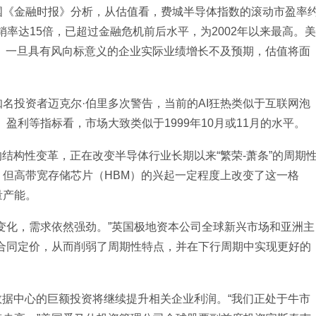
国《金融时报》分析，从估值看，费城半导体指数的滚动市盈率
销率达15倍，已超过金融危机前后水平，为2002年以来最高。美
倍。一旦具有风向标意义的企业实际业绩增长不及预期，估值将面
名投资者迈克尔·伯里多次警告，当前的AI狂热类似于互联网泡
盈利等指标看，市场大致类似于1999年10月或11月的水平。
结构性变革，正在改变半导体行业长期以来“繁荣-萧条”的周期
但高带宽存储芯片（HBM）的兴起一定程度上改变了这一格
量产能。
变化，需求依然强劲。”英国极地资本公司全球新兴市场和亚洲主
合同定价，从而削弱了周期性特点，并在下行周期中实现更好的
数据中心的巨额投资将继续提升相关企业利润。“我们正处于牛市