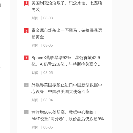
美国制裁洽洽瓜子、思念水饺、七匹狼
1
约
16:48
男装
巴基斯坦称希望推动美伊恢复技术层面
财闻
08-03
谈判
贵金属市场杀出一匹黑马，铱价暴涨远
2
16:47
超黄金
鑫宏业等成立科技新公司，含储能技术
财闻
08-05
服务业务
SpaceX营收暴增92%！星链贡献42.9
3
16:47
亿、AI仍亏12.6亿，与特斯拉关联交易
性
中信证券明明：服务性消费是“投资于
曝光
财闻
08-05
人”的重要通道
外媒称美国拟禁止进口中国新型数据中
4
16:47
心设备，中国驻美国大使馆回应
恒瑞医药：8月6日耗资5185.92万元回
财闻
08-04
购98.58万股A股
营收增50%创新高、数据中心翻倍！
5
16:46
AMD交出“高分卷”，股价盘后仍跌超9%
海目星在广州成立智能装备新公司
财闻
08-05