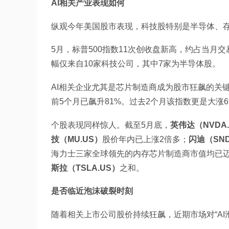
AI相关产业表现如何
纵观今年美国股市表现，科技股特别是半导体、存储
5月，标普500指数11次创收盘新高，约占当月交
幅仅来自10家科技公司，其中7家为半导体股。
AI相关企业尤其是芯片制造商成为股市狂飙的关
前5个月已飙升81%。过去2个月该指数更是大涨6
个股表现同样惊人。截至5月底，
英伟达（NVDA
技（MU.US）
股价年内已上涨2倍多；
闪迪（SND
海力士三家全球领先的内存芯片制造商市值均已
斯拉（TSLA.US）
之和。
是否临近泡沫破裂时刻
随着相关上市公司股价持续狂飙，近期市场对“AI