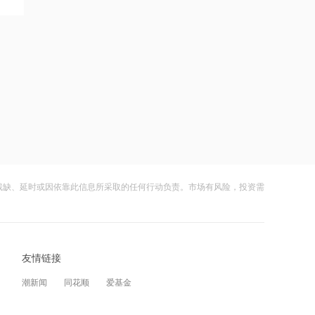
金麒麟：2026年上半年净利润1729.38
万元，同比降83.94%
16:48
巴基斯坦称希望推动美伊恢复技术层面
谈判
16:47
鑫宏业等成立科技新公司，含储能技术
服务业务
16:47
残缺、延时或因依靠此信息所采取的任何行动负责。市场有风险，投资需
中信证券明明：服务性消费是“投资于
人”的重要通道
16:47
友情链接
恒瑞医药：8月6日耗资5185.92万元回
购98.58万股A股
潮新闻
同花顺
爱基金
16:46