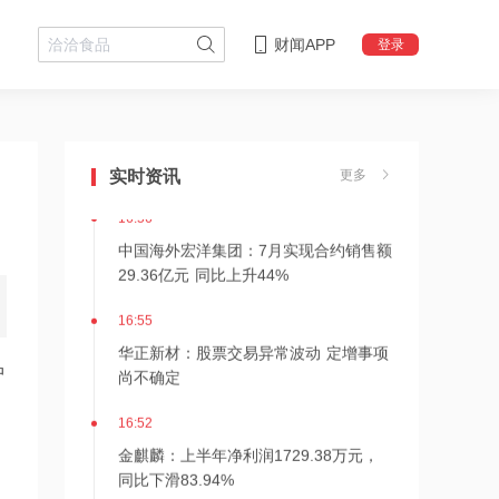
财闻APP
登录
16:56
中金黄金：2025年度拟派发现金红利
22.20亿元
实时资讯
更多
16:56
中国海外宏洋集团：7月实现合约销售额
29.36亿元 同比上升44%
16:55
华正新材：股票交易异常波动 定增事项
尚不确定
中
16:52
金麒麟：上半年净利润1729.38万元，
同比下滑83.94%