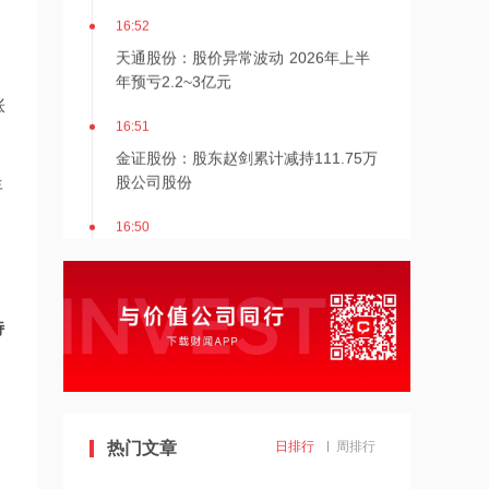
16:52
天通股份：股价异常波动 2026年上半
年预亏2.2~3亿元
涨
16:51
金证股份：股东赵剑累计减持111.75万
股公司股份
年
16:50
安徽建工：2026年上半年工程施工新签
合同金额426.17亿元，同比下降13.6%
16:50
特
金叶国际集团：陈继忠获委任为独立非
执行董事
16:49
金麒麟：2026年上半年净利润1729.38
热门文章
日排行
周排行
万元，同比降83.94%