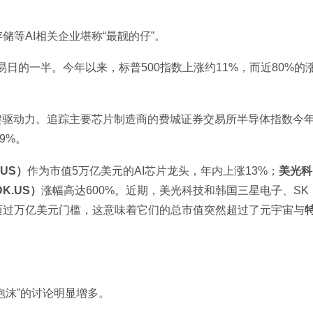
等AI相关企业堪称“最靓的仔”。
易日的一半。今年以来，标普500指数上涨约11%，而近80%的
键驱动力。追踪主要芯片制造商的费城证券交易所半导体指数今
9%。
.US）
作为市值5万亿美元的AI芯片龙头，年内上涨13%；
美光科
K.US）
涨幅高达600%。近期，美光科技和韩国三星电子、SK
迈过万亿美元门槛，这意味着它们的总市值突然超过了元宇宙与
泡沫”的讨论明显增多。