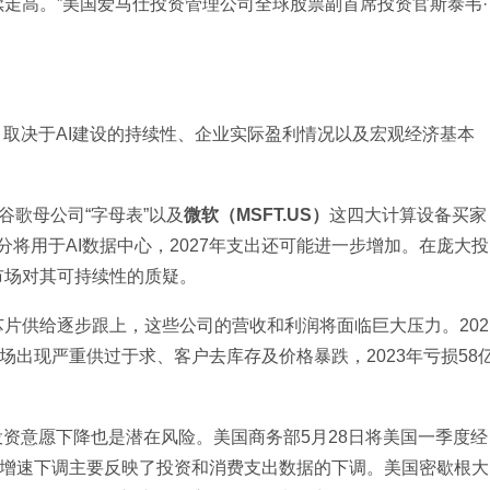
走高。”美国爱马仕投资管理公司全球股票副首席投资官斯泰韦·
，取决于AI建设的持续性、企业实际盈利情况以及宏观经济基本
谷歌母公司“字母表”以及
微软（MSFT.US）
这四大计算设备买家
部分将用于AI数据中心，2027年支出还可能进一步增加。在庞大投
市场对其可持续性的质疑。
片供给逐步跟上，这些公司的营收和利润将面临巨大压力。202
场出现严重供过于求、客户去库存及价格暴跌，2023年亏损58
投资意愿下降也是潜在风险。美国商务部5月28日将美国一季度经
经济增速下调主要反映了投资和消费支出数据的下调。美国密歇根大