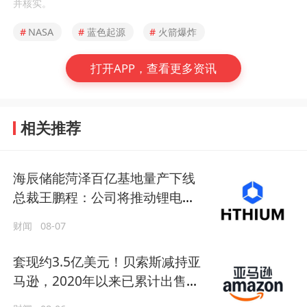
并核实。
#
NASA
#
蓝色起源
#
火箭爆炸
打开APP，查看更多资讯
相关推荐
海辰储能菏泽百亿基地量产下线
总裁王鹏程：公司将推动锂电长
时储能大规模交付
财闻
08-07
套现约3.5亿美元！贝索斯减持亚
马逊，2020年以来已累计出售逾
380亿美元