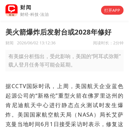
财闻
打开APP
财经·科技·法治
美火箭爆炸后发射台或2028年修好
财闻
2026/06/02 13:12:36
阅读时长：
2分钟
有美媒分析指出，受此影响，美国的“阿耳忒弥斯”
载人登月任务等可能会延期。
据CCTV国际时讯，上周，美国航天企业蓝色
起源公司的“新格伦”重型火箭在佛罗里达州的
肯尼迪航天中心进行静态点火测试时发生爆
炸。美国国家航空航天局（NASA）局长艾萨
克曼当地时间6月1日接受采访时表示，修复这