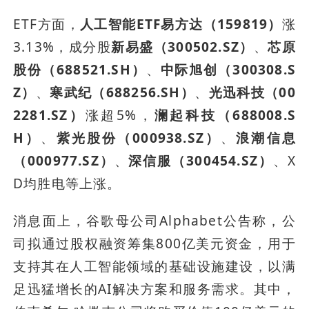
ETF方面，
人工智能ETF易方达（159819）
涨
3.13%，成分股
新易盛（300502.SZ）
、
芯原
股份（688521.SH）
、
中际旭创（300308.S
Z）
、
寒武纪（688256.SH）
、
光迅科技（00
2281.SZ）
涨超5%，
澜起科技（688008.S
H）
、
紫光股份（000938.SZ）
、
浪潮信息
（000977.SZ）
、
深信服（300454.SZ）
、X
D均胜电等上涨。
消息面上，谷歌母公司Alphabet公告称，公
司拟通过股权融资筹集800亿美元资金，用于
支持其在人工智能领域的基础设施建设，以满
足迅猛增长的AI解决方案和服务需求。其中，