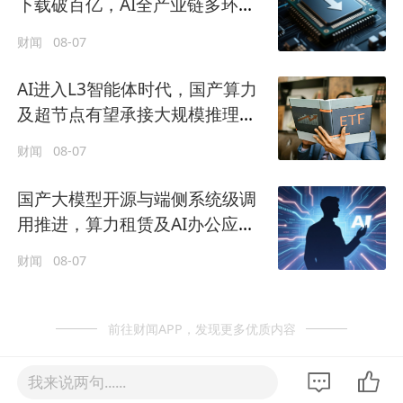
下载破百亿，AI全产业链多环节
实现快速突破
财闻
08-07
AI进入L3智能体时代，国产算力
及超节点有望承接大规模推理需
求
财闻
08-07
国产大模型开源与端侧系统级调
用推进，算力租赁及AI办公应用
或将率先承接增量
财闻
08-07
前往财闻APP，发现更多优质内容
我来说两句......