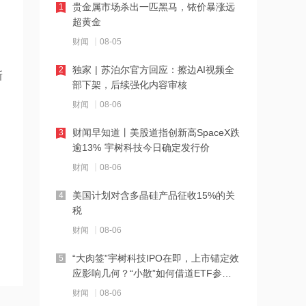
化，多只药企个股上涨，哈药股份涨停
贵金属市场杀出一匹黑马，铱价暴涨远
1
超黄金
09:41
财闻
08-05
粉笔回应产品争议 信中频现“大实话”引
网友围观
独家 | 苏泊尔官方回应：擦边AI视频全
2
新
部下架，后续强化内容审核
09:41
财闻
08-06
创新药出海红利集中释放 多家药企上半
年业绩亮眼 哈药股份涨停
财闻早知道丨美股道指创新高SpaceX跌
3
逾13% 宇树科技今日确定发行价
09:40
财闻
08-06
多家创新药公司上半年业绩向好！概念
拉升 哈药股份涨停
美国计划对含多晶硅产品征收15%的关
4
税
09:39
财闻
08-06
英伟达加速进入电信运营商市场！6G概
念延续强势 通宇通讯5天4板
“大肉签”宇树科技IPO在即，上市锚定效
5
应影响几何？“小散”如何借道ETF参
09:38
与？
财闻
08-06
高盛、小摩大幅增持！中际旭创AH股齐