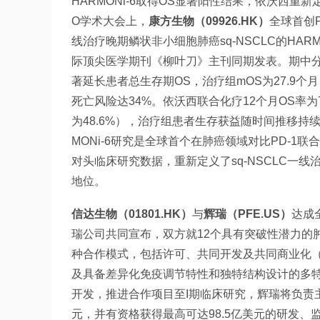
HARMONi-6取得OS显著阳性结果，依沃西重新定
O学术大会上，
康方生物（09926.HK）
全球首创
线治疗晚期鳞状非小细胞肺癌sq-NSCLC的HA
际顶尖医学期刊《柳叶刀》主刊同期发表。期中
著延长患者总生存期OS，治疗组mOS为27.9个月
死亡风险达34%。依沃西联合化疗12个月OS率为78.
为48.6%），治疗组患者生存获益随时间推移持
MONi-6研究是全球首个在肺癌领域对比PD-1联
对头临床研究数据，重新定义了sq-NSCLC一
地位。
信达生物（01801.HK）
与
辉瑞（PFE.US）
达成
瑞公司共同宣布，双方就12个具有突破性潜力的
种合作模式，包括许可、共同开发及共同商业化（
及具备差异化免疫调节特性和独特结构设计的多
开发，推进合作项目至I期临床研究，辉瑞将负责
元，并有资格获得最高可达98.5亿美元的研发、