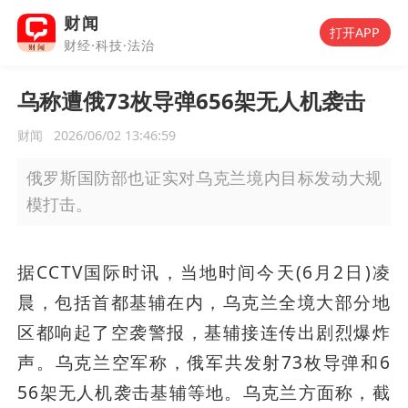
财闻
打开APP
财经·科技·法治
乌称遭俄73枚导弹656架无人机袭击
财闻
2026/06/02 13:46:59
俄罗斯国防部也证实对乌克兰境内目标发动大规
模打击。
据CCTV国际时讯，当地时间今天(6月2日)凌
晨，包括首都基辅在内，乌克兰全境大部分地
区都响起了空袭警报，基辅接连传出剧烈爆炸
声。乌克兰空军称，俄军共发射73枚导弹和6
56架无人机袭击基辅等地。乌克兰方面称，截