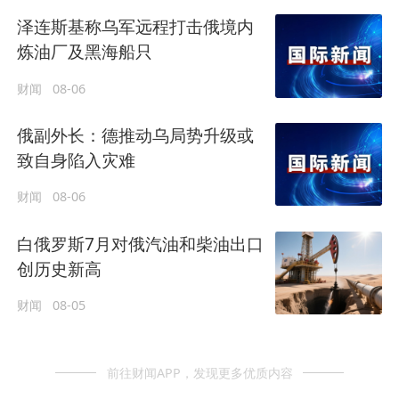
泽连斯基称乌军远程打击俄境内
炼油厂及黑海船只
财闻
08-06
俄副外长：德推动乌局势升级或
致自身陷入灾难
财闻
08-06
白俄罗斯7月对俄汽油和柴油出口
创历史新高
财闻
08-05
前往财闻APP，发现更多优质内容