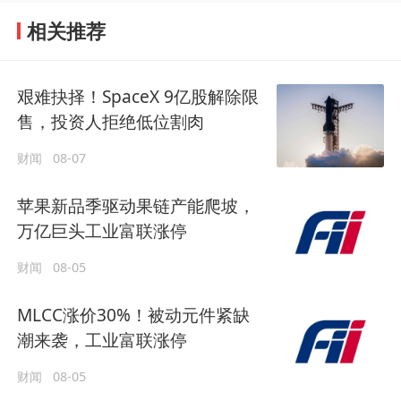
相关推荐
艰难抉择！SpaceX 9亿股解除限
售，投资人拒绝低位割肉
财闻
08-07
苹果新品季驱动果链产能爬坡，
万亿巨头工业富联涨停
财闻
08-05
MLCC涨价30%！被动元件紧缺
潮来袭，工业富联涨停
财闻
08-05