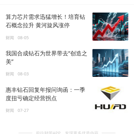
算力芯片需求迅猛增长！培育钻
石概念拉升 黄河旋风涨停
财闻
08-05
我国合成钻石为世界带去“创造之
美”
财闻
08-03
惠丰钻石回复年报问询函：一季
度扭亏确定经营拐点
财闻
07-27
前往财闻APP，发现更多优质内容