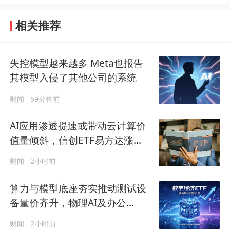
相关推荐
失控模型越来越多 Meta也报告
其模型入侵了其他公司的系统
财闻
59分钟前
AI应用渗透提速或带动云计算价
值量倾斜，信创ETF易方达涨
1.21%
财闻
2小时前
算力与模型底座夯实推动测试设
备量价齐升，物理AI及办公
Agent或成增量方向
财闻
2小时前