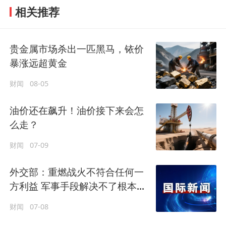
相关推荐
贵金属市场杀出一匹黑马，铱价
暴涨远超黄金
财闻
08-05
油价还在飙升！油价接下来会怎
么走？
财闻
07-09
外交部：重燃战火不符合任何一
方利益 军事手段解决不了根本问
题
财闻
07-08