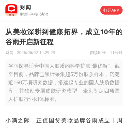
财闻
打开APP
财经·科技·法治
从美妆深耕到健康拓界，成立10年的
谷雨开启新征程
财闻
2026/06/02 14:29:23
阅读时长：
11分钟
谷雨探寻适合中国人肤质的科学护肤“最优解”。截
至目前，品牌已累计采集超5万份肤质样本，沉淀
近160万项研究数据，搭建起专业的国人肤质数据
库，并独创专属皮肤研究模型，牵头制定四项国
人护肤行业团体标准。
小满之际，正值国货美妆品牌谷雨成立十周