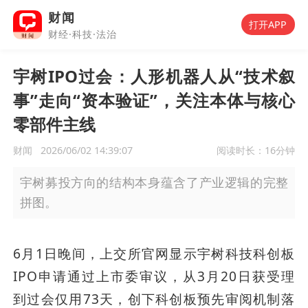
财闻
打开APP
财经·科技·法治
宇树IPO过会：人形机器人从“技术叙
事”走向“资本验证”，关注本体与核心
零部件主线
财闻
2026/06/02 14:39:07
阅读时长：
16分钟
宇树募投方向的结构本身蕴含了产业逻辑的完整
拼图。
6月1日晚间，上交所官网显示宇树科技科创板
IPO申请通过上市委审议，从3月20日获受理
到过会仅用73天，创下科创板预先审阅机制落