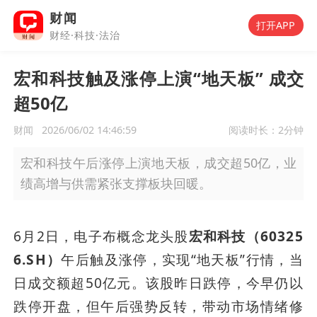
财闻
打开APP
财经·科技·法治
宏和科技触及涨停上演“地天板” 成交
超50亿
财闻
2026/06/02 14:46:59
阅读时长：
2分钟
宏和科技午后涨停上演地天板，成交超50亿，业
绩高增与供需紧张支撑板块回暖。
6月2日，电子布概念龙头股
宏和科技（60325
6.SH）
午后触及涨停，实现“地天板”行情，当
日成交额超50亿元。该股昨日跌停，今早仍以
跌停开盘，但午后强势反转，带动市场情绪修