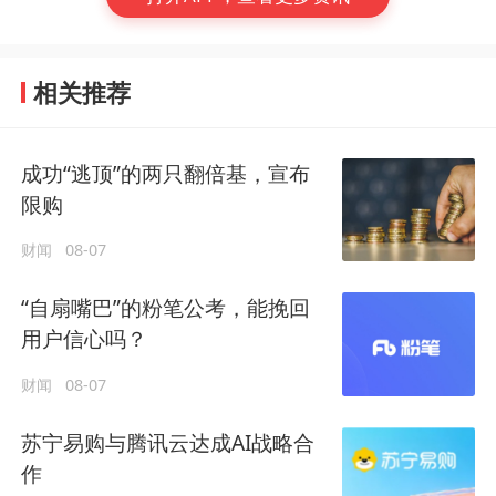
相关推荐
成功“逃顶”的两只翻倍基，宣布
限购
财闻
08-07
“自扇嘴巴”的粉笔公考，能挽回
用户信心吗？
财闻
08-07
苏宁易购与腾讯云达成AI战略合
作