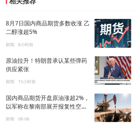
相关推荐
8月7日国内商品期货多数收涨 乙
二醇涨超5%
财闻
8小时前
原油拉升！特朗普承认某些弹药
供应紧张
财闻
15小时前
国内商品期货开盘原油涨超2%，
以军称在黎南部展开报复性空袭
打击真主党目标
财闻
08-06