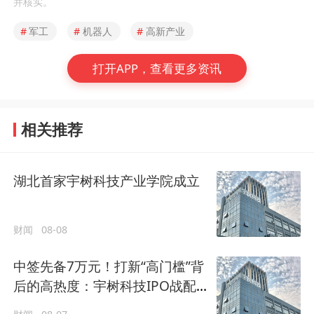
并核实。
#
军工
#
机器人
#
高新产业
打开APP，查看更多资讯
相关推荐
湖北首家宇树科技产业学院成立
财闻
08-08
中签先备7万元！打新“高门槛”背
后的高热度：宇树科技IPO战配
群星云集