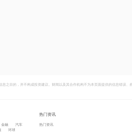
信息之目的，并不构成投资建议。财闻以及其合作机构不为本页面提供的信息错误、
热门资讯
金融
汽车
热门资讯
频
环球