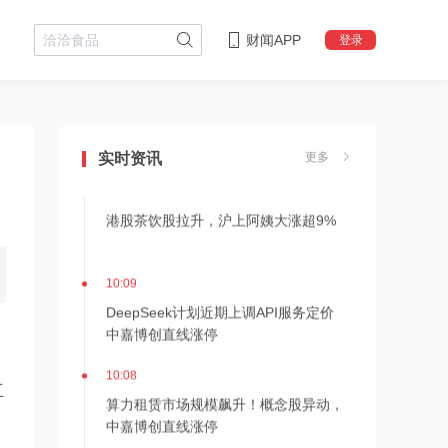
财闻APP
登录
10:12
行业整体回暖 茶饮股拉升 沪上阿姨大
涨超9%领衔
实时资讯
更多
10:10
港股茶饮股拉升，沪上阿姨大涨超9%
10:09
DeepSeek计划近期上调API服务定价
中嘉博创直线涨停
S
10:08
互
算力租赁市场规模飙升！概念股异动，
中嘉博创直线涨停