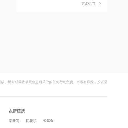
更多热门
停
财闻早知道丨道指标普创历史新高
6
10:01
SpaceX业绩炸裂不敌解禁风暴盘后跌逾
上半年预计亏损，股价却暴涨！大牛股
8%
财闻
08-05
晋级10连板
嘀嗒出行发布2026周边游洞察：本地人
7
10:00
正在重新定义“去哪玩”
上半年业绩实现高增 沪上阿姨早盘涨超
财闻
08-04
8%
公司及实控人遭证监会立案 联创光电一
8
09:57
字跌停
黄金站上4300美元！黄金股ETF、黄金
财闻
08-05
ETF、金ETF、上海金ETF上涨
残缺、延时或因依靠此信息所采取的任何行动负责。市场有风险，投资需
DeepSeek又打赢了价格战
9
09:56
财闻
08-03
用电负荷接连刷新历史新高！迎峰度夏
承压，煤炭板块迎来行情提振
光模块进口限制草案扰动短期情绪，国
10
友情链接
产算力自主可控方向获资金回补
09:55
财闻
08-05
潮新闻
同花顺
爱基金
玻璃基板有望进入加速成熟/放量阶段！