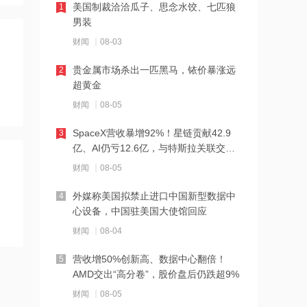
美国制裁洽洽瓜子、思念水饺、七匹狼
1
10:03
男装
参股蓝箭航天或受益商业航天催化 金风
财闻
08-03
科技盘中涨5%
贵金属市场杀出一匹黑马，铱价暴涨远
2
10:02
超黄金
中科三环推进永磁资产收购，稀土行业
财闻
08-05
整合提速，旺季行情临近
SpaceX营收暴增92%！星链贡献42.9
3
10:01
亿、AI仍亏12.6亿，与特斯拉关联交易
花旗：置富产业信托租金回调幅度收窄
曝光
财闻
08-05
目标价升至6.05港元
外媒称美国拟禁止进口中国新型数据中
4
10:01
心设备，中国驻美国大使馆回应
国盛证券点评Qwen3.8：2.4T参数跻身
财闻
08-04
全球第一梯队，性能与性价比双突破
营收增50%创新高、数据中心翻倍！
5
10:01
AMD交出“高分卷”，股价盘后仍跌超9%
上海瞄准前沿科技赛道布局专利，6G概
财闻
08-05
念股迎来政策催化，广哈通信“20cm”涨