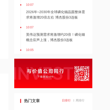
10:07
2026年~2030年全球磷化铟晶圆整体需
求将激增20倍左右 博杰股份3连板
10:07
英伟达预测需求将激增约20倍！磷化铟
概念应声上涨，博杰股份3连板
10:05
华润新能源：从未举办“上市答谢”“并购
重组战略交流会”等相关活动
10:04
DeepSeek拟上调API服务定价
10:03
中国黄金协会：2026年上半年我国黄金
热门文章
日排行
周排行
消费量511.412吨，同比增长1.23%