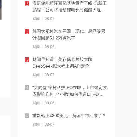
海辰储能菏泽百亿基地量产下线 总裁王
1
18:18
鹏程：公司将推动锂电长时储能大规模
交付
星光股份中标龙星控股总部泛光工程项
财闻
08-07
目
韩国大规模汽车召回，现代、起亚等累
2
18:17
计召回超51.2万辆汽车
霍尔木兹海峡关闭致伊拉克石油出口骤
财闻
08-06
降75%
财闻早知道丨美存储芯片股大跌
3
17:51
DeepSeek拟大幅上调API定价
日本福岛第一核电站附属建筑发生火警
财闻
08-07
“大肉签”宇树科技IPO在即，上市锚定效
4
17:48
应影响几何？“小散”如何借道ETF参
与？
金科股份与重庆通用人工智能研究院达
财闻
08-06
成合作
重新站上4300美元，黄金牛市回来了？
5
17:48
财闻
08-07
苹果Mac电脑Apple智能支持使用阿里千