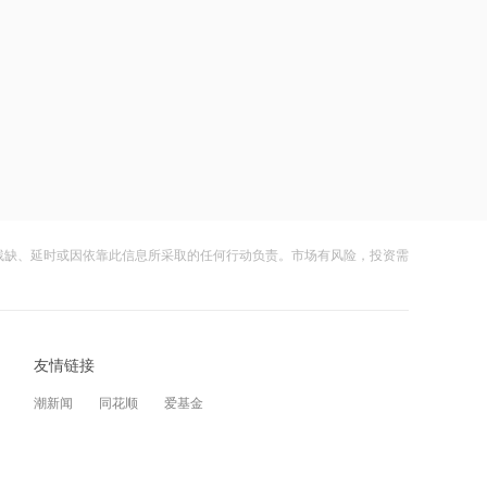
界，A股重组大戏上演
16:16
京昆高速广绵段扩容工程主线路面贯通
过半
20:17
伊朗接近与阿曼达成管理海峡协议
残缺、延时或因依靠此信息所采取的任何行动负责。市场有风险，投资需
20:17
伯克希尔哈撒韦：2026年Q2归属于股
东净利润256.67亿美元
19:43
友情链接
美国法院紧急叫停药明康德被列入军方
潮新闻
同花顺
爱基金
清单
19:42