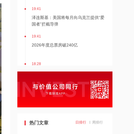
19:41
泽连斯基：美国将每月向乌克兰提供“爱
国者”拦截导弹
19:41
2026年度总票房破240亿
18:28
伊朗革命卫队：重开海峡需美国接受伊
朗条件
18:20
张雪机车：成立小车手培育专项基金，
每年捐赠100万元
18:19
热门文章
日排行
周排行
上交所终止审核2笔债券项目，金额合计
30亿元