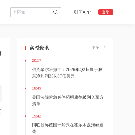
财闻APP
登录
20:17
伊朗接近与阿曼达成管理海峡协议
实时资讯
更多
与
20:17
伯克希尔哈撒韦：2026年Q2归属于股
东净利润256.67亿美元
19:43
美国法院紧急叫停药明康德被列入军方
清单
厦
19:42
阿联酋称该国一船只在霍尔木兹海峡遭
袭