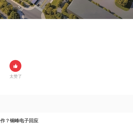
太赞了
合作？铜峰电子回应