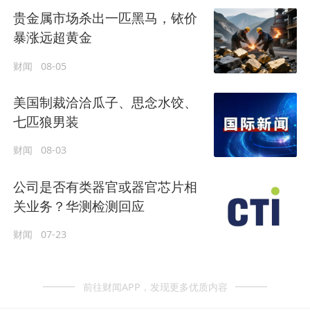
贵金属市场杀出一匹黑马，铱价
暴涨远超黄金
财闻
08-05
美国制裁洽洽瓜子、思念水饺、
七匹狼男装
财闻
08-03
公司是否有类器官或器官芯片相
关业务？华测检测回应
财闻
07-23
前往财闻APP，发现更多优质内容