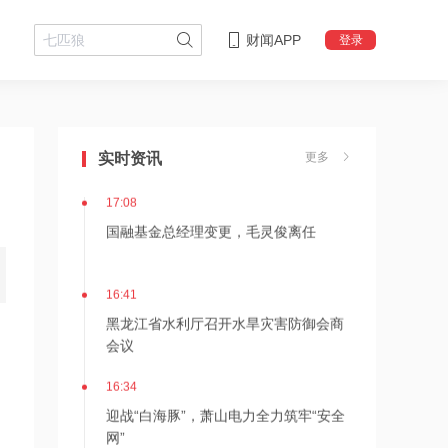
财闻APP
登录
18:08
摩尔线程上半年营收大幅增长
147.42%，超2025年全年
实时资讯
更多
17:08
国融基金总经理变更，毛灵俊离任
16:41
黑龙江省水利厅召开水旱灾害防御会商
会议
16:34
迎战“白海豚”，萧山电力全力筑牢“安全
网”