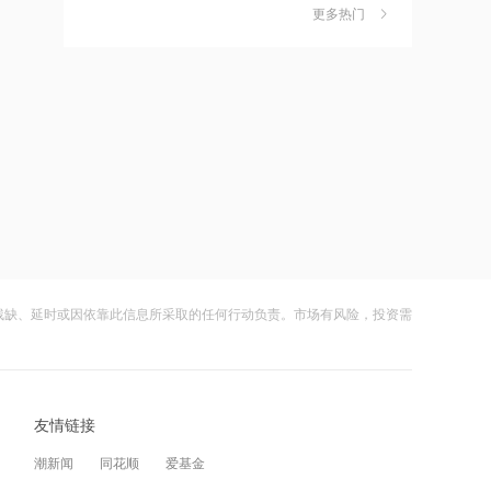
金迎时差红利，散户福音还是量化镰刀
更多热门
的狂欢？
财闻
08-08
15:49
中钨高新：股票连续三日涨幅偏离值超
7
摩尔线程：2026上半年营收17.36亿
20% 不存在应披露未披露事项
元，已超2025全年
财闻
08-06
15:47
比亚迪：公司2026年半年度报告预约披
8
特朗普新“空军一号”疑“掉链子”，首飞不
露时间为8月29日
到1个月就返厂
财闻
08-05
15:43
8月电子布价格大涨！玻纤概念震荡走强
9
千问使用手册被撤下，国行Apple智能生
国际复材涨超10%
变数，百度视觉搜索已写入新系统
残缺、延时或因依靠此信息所采取的任何行动负责。市场有风险，投资需
财闻
08-05
15:00
从模型到应用，从投入到变现——AI办
10
从技术突破到人的成长，瑞浦兰钧重新
公开启商业正循环
理解“冠军”
友情链接
财闻
08-07
12:41
潮新闻
同花顺
爱基金
高市早苗再度对“无核三原则”含糊表态