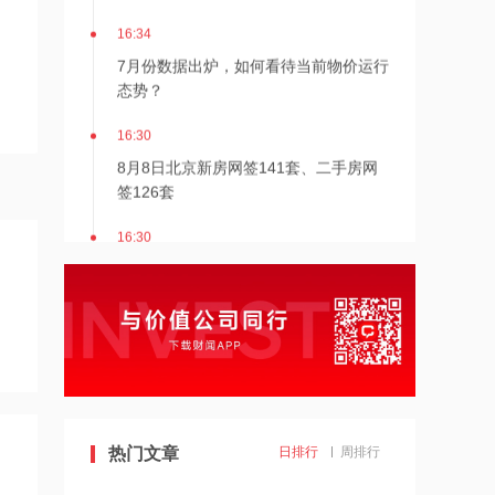
16:34
7月份数据出炉，如何看待当前物价运行
态势？
16:30
8月8日北京新房网签141套、二手房网
签126套
16:30
北京发布楼市新政
16:27
7月多家明星量化私募产品跌超20%
16:27
热门文章
日排行
周排行
千亿级私募基金巨头景林资产清仓英伟
达