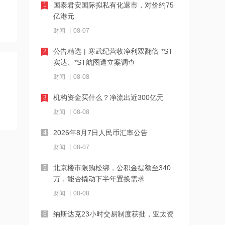
国泰君安国际拟私有化退市，对价约75
1
亿港元
16:23
财闻
08-07
中国黄金溯源金条可扫码回购 无需熔毁
检测
公告精选 | 寒武纪营收净利双翻倍 *ST
2
实达、*ST航图遭立案调查
16:23
财闻
08-08
中小银行跟进“返场”5年期大额存单
机构资金买什么？净流出近300亿元
3
16:22
财闻
08-08
宇树科技举行科创板IPO网上路演，发
2026年8月7日人民币汇率公告
4
行价150.80元/股
财闻
08-07
16:22
北京楼市限购松绑，公积金提额至340
5
税务总局：对境外保险收益征税并非新
万，能否撬动下半年置换需求
政策
财闻
08-08
16:14
纳斯达克23小时交易制度获批，亚太资
6
万联证券拿下长安基金控股权