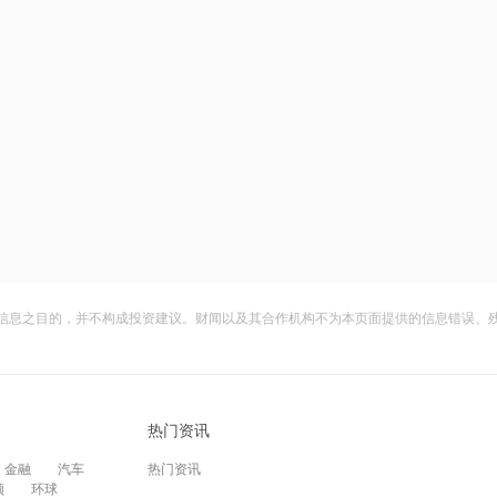
信息之目的，并不构成投资建议。财闻以及其合作机构不为本页面提供的信息错误、
热门资讯
金融
汽车
热门资讯
频
环球