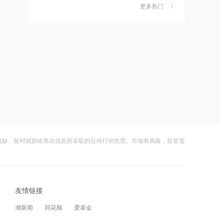
地与长时储能或将率先受益
更多热门
茉莉奶白陷降薪罗生门，当事人称：公
6
司从未和员工进行协商
13:17
财闻
08-06
临床数据催化与集采规则优化，创新药
有望转向管线价值兑现
社保调仓路径曝光：减持6股、新进2
7
股、加仓2股
13:16
财闻
08-06
大摩：上调联想集团目标价至34港元，
维持“增持”评级
海昌海洋公园再迎百亿大佬，资本为何
8
扎堆亏损主题乐园？
13:16
财闻
08-06
现货黄金突破4270美元/盎司！机构仍维
持黄金震荡偏多的思路
残缺、延时或因依靠此信息所采取的任何行动负责。市场有风险，投资需
大涨152%！哈啰、美团单车“好伙伴”登
9
陆A股
13:15
财闻
08-06
大摩上调联想集团目标价至34港元
友情链接
妖股出笼！爱丽家居一字涨停，达成10
10
连板
13:14
潮新闻
同花顺
爱基金
财闻
08-06
卡宾：上半年股东应占溢利2081万元