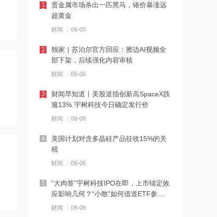
贵金属市场杀出一匹黑马，铱价暴涨远
1
超黄金
13:21
财闻
08-05
申万宏源：人形机器人进入具身智能驱
动 中长期建议沿三条主线布局
独家 | 苏泊尔官方回应：擦边AI视频全
2
部下架，后续强化内容审核
13:20
财闻
08-06
中金：百济神州次季业绩胜预期，H股
目标价升至266港元
财闻早知道丨美股道指创新高SpaceX跌
3
逾13% 宇树科技今日确定发行价
13:20
财闻
08-06
AI进入L3智能体时代，国产算力及超节
点有望承接大规模推理需求
美国计划对含多晶硅产品征收15%的关
4
税
13:19
财闻
08-06
花旗上调九龙仓置业目标价至36港元
“大肉签”宇树科技IPO在即，上市锚定效
5
应影响几何？“小散”如何借道ETF参
13:19
与？
财闻
08-06
新能源中长期量化路径清晰，风光大基