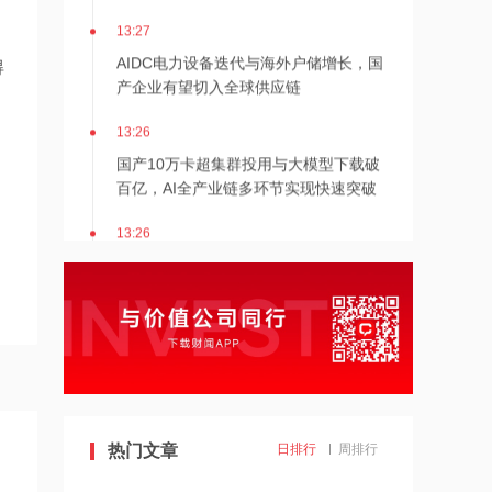
向之一
13:27
AIDC电力设备迭代与海外户储增长，国
得
产企业有望切入全球供应链
13:26
国产10万卡超集群投用与大模型下载破
百亿，AI全产业链多环节实现快速突破
13:26
商发MRO向新型号加速切换，非制冷红
外升级与军贸出海或进一步打开产业空
间
13:24
花旗：美高梅中国次季物业EBITDA胜预
期，维持“买入”评级
13:23
热门文章
日排行
周排行
新能源板块获政策提振，电网投资进入
加速期