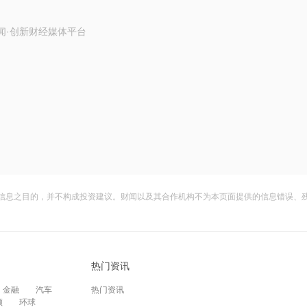
闻·创新财经媒体平台
信息之目的，并不构成投资建议。财闻以及其合作机构不为本页面提供的信息错误、
热门资讯
金融
汽车
热门资讯
频
环球