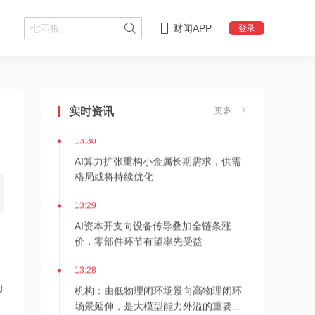
财闻APP
登录
13:30
财报披露在即，联想集团股价午后创历
史新高
实时资讯
更多
13:30
AI算力扩张重构小金属长期需求，供需
格局或将持续优化
13:29
AI资本开支向设备传导叠加全链条涨
价，零部件环节有望率先受益
13:28
机构：由低物理闭环场景向高物理闭环
动
场景延伸，是大模型能力外溢的重要方