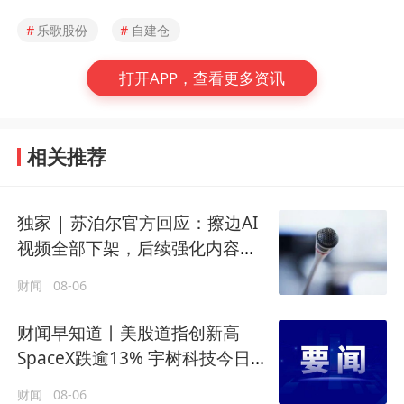
#
乐歌股份
#
自建仓
打开APP，查看更多资讯
相关推荐
独家 | 苏泊尔官方回应：擦边AI
视频全部下架，后续强化内容审
核
财闻
08-06
财闻早知道丨美股道指创新高
SpaceX跌逾13% 宇树科技今日确
定发行价
财闻
08-06