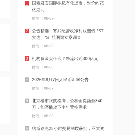
达
国泰君安国际拟私有化退市，对价约75
1
亿港元
16:23
财闻
08-07
中国黄金溯源金条可扫码回购 无需熔毁
检测
公告精选 | 寒武纪营收净利双翻倍 *ST
2
实达、*ST航图遭立案调查
16:23
财闻
08-08
中小银行跟进“返场”5年期大额存单
机构资金买什么？净流出近300亿元
3
财闻
08-08
16:22
宇树科技举行科创板IPO网上路演，发
2026年8月7日人民币汇率公告
4
行价150.80元/股
财闻
08-07
16:22
北京楼市限购松绑，公积金提额至340
5
税务总局：对境外保险收益征税并非新
万，能否撬动下半年置换需求
政策
财闻
08-08
16:14
纳斯达克23小时交易制度获批，亚太资
6
万联证券拿下长安基金控股权