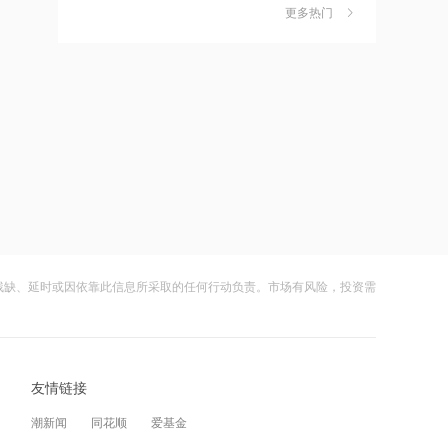
金迎时差红利，散户福音还是量化镰刀
更多热门
的狂欢？
财闻
08-08
15:49
中钨高新：股票连续三日涨幅偏离值超
7
摩尔线程：2026上半年营收17.36亿
20% 不存在应披露未披露事项
元，已超2025全年
财闻
08-06
15:47
比亚迪：公司2026年半年度报告预约披
8
特朗普新“空军一号”疑“掉链子”，首飞不
露时间为8月29日
到1个月就返厂
财闻
08-05
15:43
8月电子布价格大涨！玻纤概念震荡走强
9
千问使用手册被撤下，国行Apple智能生
国际复材涨超10%
残缺、延时或因依靠此信息所采取的任何行动负责。市场有风险，投资需
变数，百度视觉搜索已写入新系统
财闻
08-05
15:00
从模型到应用，从投入到变现——AI办
10
从技术突破到人的成长，瑞浦兰钧重新
公开启商业正循环
友情链接
理解“冠军”
财闻
08-07
潮新闻
同花顺
爱基金
12:41