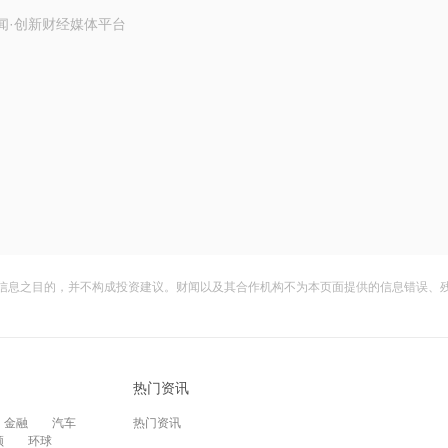
闻·创新财经媒体平台
信息之目的，并不构成投资建议。财闻以及其合作机构不为本页面提供的信息错误、
热门资讯
金融
汽车
热门资讯
频
环球