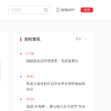
财闻APP
登录
18:08
摩尔线程上半年营收大幅增长
实时资讯
更多
147.42%，超2025年全年
17:08
国融基金总经理变更，毛灵俊离任
16:41
黑龙江省水利厅召开水旱灾害防御会商
会议
16:34
迎战“白海豚”，萧山电力全力筑牢“安全
网”