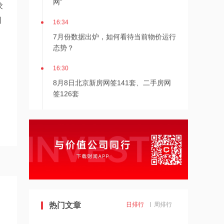
求
16:34
司
7月份数据出炉，如何看待当前物价运行
态势？
16:30
8月8日北京新房网签141套、二手房网
签126套
16:30
北京发布楼市新政
16:27
7月多家明星量化私募产品跌超20%
16:27
热门文章
日排行
周排行
千亿级私募基金巨头景林资产清仓英伟