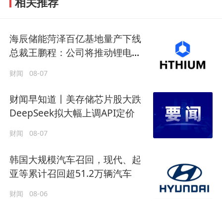
相关推荐
海辰储能菏泽百亿基地量产下线
总裁王鹏程：公司将推动锂电长
时储能大规模交付
财闻
08-07
财闻早知道丨美存储芯片股大跌
DeepSeek拟大幅上调API定价
财闻
08-07
韩国大规模汽车召回，现代、起
亚等累计召回超51.2万辆汽车
财闻
08-06