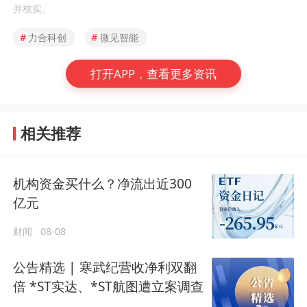
并核实。
#
力合科创
#
微见智能
打开APP，查看更多资讯
相关推荐
机构资金买什么？净流出近300
亿元
财闻
08-08
公告精选 | 寒武纪营收净利双翻
倍 *ST实达、*ST航图遭立案调查