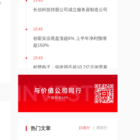
行
长信科技持股公司成立服务器制造公司
15:45
创新实业尾盘涨超6% 上半年净利预增
超150%
15:43
柏楚电子：拟使用不超10.7亿元闲置募
集资金进行现金管理
15:43
里昂上调太古股份公司A目标价至114港
元
15:42
华工科技与佰维存储签署战略合作协议
热门文章
日排行
周排行
共建“存算运”一体化解决方案