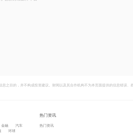
信息之目的，并不构成投资建议。财闻以及其合作机构不为本页面提供的信息错误、
热门资讯
金融
汽车
热门资讯
频
环球