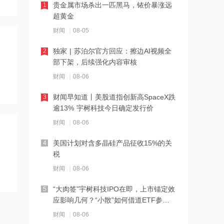
15:38
贵金属市场杀出一匹黑马，铱价暴涨远
1
超黄金
汇川技术：8月30日起数字能源部分产
品涨价5%~15%
财闻
08-05
15:38
独家 | 苏泊尔官方回应：擦边AI视频全
2
部下架，后续强化内容审核
中远海科：公司与中远海运国际(香港)
有限公司正在开展增资对价的支付
财闻
08-06
15:38
财闻早知道丨美股道指创新高SpaceX跌
3
逾13% 宇树科技今日确定发行价
公司VPD芯片正式通过三星验证，是否
属实？聚辰股份回应
财闻
08-06
15:37
美国计划对含多晶硅产品征收15%的关
4
税
新莱应材：公司泛半导体全产品线新签
订单向好
财闻
08-06
15:36
“大肉签”宇树科技IPO在即，上市锚定效
5
应影响几何？“小散”如何借道ETF参
SK海力士加码存储产能，韩国高官警示
与？
半导体赛道竞速危机
财闻
08-06