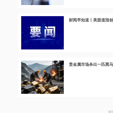
财闻早知道丨美股道指创新
贵金属市场杀出一匹黑
财