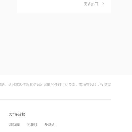
更多热门
15:36
茉莉奶白陷降薪罗生门，当事人称：公
6
司从未和员工进行协商
刚果（金）政府将禁止铜精矿出口，对
公司有何影响？紫金矿业回应
财闻
08-06
15:36
社保调仓路径曝光：减持6股、新进2
7
股、加仓2股
巨星农牧：7月商品肥猪销售量33.98万
头，同比增6.46%
财闻
08-06
15:35
海昌海洋公园再迎百亿大佬，资本为何
8
扎堆亏损主题乐园？
公司是否有六氟化钨生产线？厦门钨业
回应
财闻
08-06
残缺、延时或因依靠此信息所采取的任何行动负责。市场有风险，投资需
15:35
大涨152%！哈啰、美团单车“好伙伴”登
9
陆A股
中国汽车工业协会：上半年汽车整车出
口530.7万辆，同比增长52.8%
财闻
08-06
15:35
友情链接
妖股出笼！爱丽家居一字涨停，达成10
10
连板
生物资产公允价值正向变动成为核心驱
潮新闻
同花顺
爱基金
动力 昭衍新药涨超11%
财闻
08-06