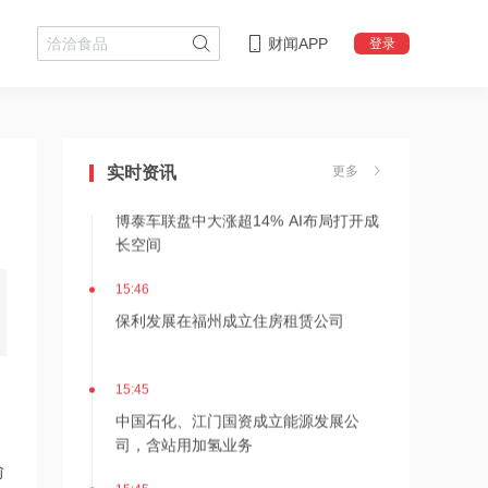
财闻APP
登录
15:51
豪掷54万亿韩元！SK海力士将新建2座
晶圆厂，同步释放股东回馈信号
实时资讯
更多
15:50
博泰车联盘中大涨超14% AI布局打开成
长空间
15:46
保利发展在福州成立住房租赁公司
15:45
中国石化、江门国资成立能源发展公
司，含站用加氢业务
渝
15:45