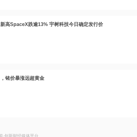
高SpaceX跌逾13% 宇树科技今日确定发行价
马，铱价暴涨远超黄金
闻·创新财经媒体平台