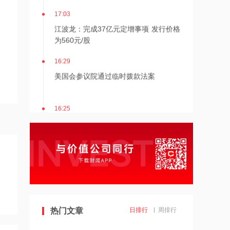
17:03
江波龙：完成37亿元定增事项 发行价格
为560元/股
16:29
美国会参议院通过临时拨款法案
16:25
杰瑞股份：与中核海洋的合作正在有序
推进中
16:24
蓝盾光电复牌倒计时！*ST帅电4.1亿跨
界，A股重组大戏上演
16:16
热门文章
日排行
周排行
京昆高速广绵段扩容工程主线路面贯通
过半