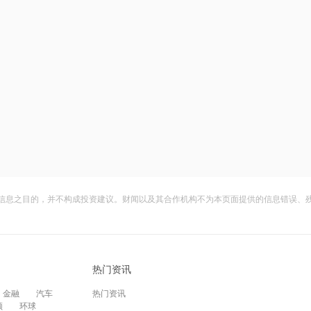
信息之目的，并不构成投资建议。财闻以及其合作机构不为本页面提供的信息错误、
热门资讯
金融
汽车
热门资讯
频
环球