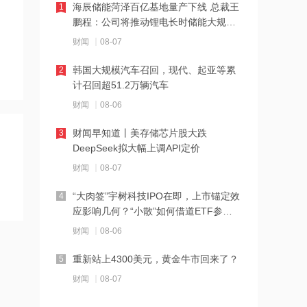
海辰储能菏泽百亿基地量产下线 总裁王
1
鹏程：公司将推动锂电长时储能大规模
16:14
交付
上半年中国人形机器人领域新设企业
财闻
08-07
11.6万户 同比增长9.5%
韩国大规模汽车召回，现代、起亚等累
2
计召回超51.2万辆汽车
16:12
消息人士：美军高层寻找摆脱伊朗战事
财闻
08-06
的途径
财闻早知道丨美存储芯片股大跌
3
DeepSeek拟大幅上调API定价
16:11
日本2027财年防卫预算申请额创新高
财闻
08-07
“大肉签”宇树科技IPO在即，上市锚定效
4
应影响几何？“小散”如何借道ETF参
16:10
与？
阳光电源：FCC政策主要限制新产品认
财闻
08-06
证 不影响已获认证产品的销售
重新站上4300美元，黄金牛市回来了？
5
14:08
财闻
08-07
中信聚信落子南京