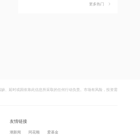
独家丨韩媒曝维信诺合肥产线良率仅三
6
更多热门
四成？公司回应：设备还在安装中，谈
何良率
14:07
财闻
08-07
德适-B半年报亮眼：AI 收入翻倍 完成AI
美国计划对含多晶硅产品征收15%的关
7
医疗平台升级
税
14:04
财闻
08-06
千亿级私募景林大调仓！清仓英伟达
成功“逃顶”的两只翻倍基，宣布限购
8
Meta，美股持仓暴降43%
财闻
08-07
14:00
云南锗业4连板，磷化铟赛道活跃，多家
9
河南省“三支一扶”启动重考
上市公司紧急澄清相关业务
残缺、延时或因依靠此信息所采取的任何行动负责。市场有风险，投资需
财闻
08-07
13:50
财闻早知道丨美股道指创新高SpaceX跌
10
湖北首家宇树科技产业学院成立
逾13% 宇树科技今日确定发行价
友情链接
财闻
08-06
13:49
潮新闻
同花顺
爱基金
摩根大通：第二季度美国和欧洲地区均