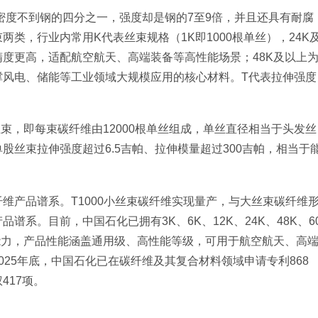
，密度不到钢的四分之一，强度却是钢的7至9倍，并且还具有耐腐
类，行业内常用K代表丝束规格（1K即1000根单丝），24K
度更高，适配航空航天、高端装备等高性能场景；48K及以上
撑风电、储能等工业领域大规模应用的核心材料。T代表拉伸强度
束，即每束碳纤维由12000根单丝组成，单丝直径相当于头发丝
丝束拉伸强度超过6.5吉帕、拉伸模量超过300吉帕，相当于
维产品谱系。T1000小丝束碳纤维实现量产，与大丝束碳纤维
系。目前，中国石化已拥有3K、6K、12K、24K、48K、6
能力，产品性能涵盖通用级、高性能等级，可用于航空航天、高
25年底，中国石化已在碳纤维及其复合材料领域申请专利868
417项。