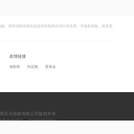
金
11:56
OpenAI首款消费级硬件细节曝光：售价
残缺、延时或因依靠此信息所采取的任何行动负责。市场有风险，投资需
超300美元、会说话的AI“甜甜圈”
12:24
神火股份：新疆神火铝水转化率已
友情链接
100%，云南神火铝水转化率约90%
潮新闻
同花顺
爱基金
12:24
恒帅股份：部分电机零件采用了谐波磁
场电机技术
12:16
依米康：公司目前未进入英伟达供应链
erved. 浙江财闻互讯传媒有限公司版权所有
务许可证：33120230004
12:16
依米康：向谷歌、亚马逊等用户持续提