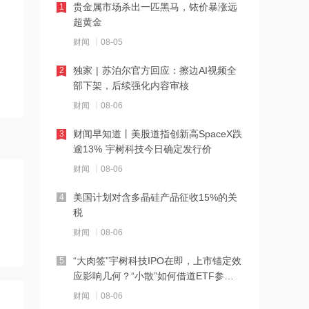
贵金属市场杀出一匹黑马，铱价暴涨远
1
12:11
超黄金
SpaceX股票解禁竟是入场点？大摩坚称
财闻
08-05
该股明年中目标价为300美元
独家 | 苏泊尔官方回应：擦边AI视频全
2
12:10
部下架，后续强化内容审核
公司Obi项目全部产线已正式进入满产运
财闻
08-06
营阶段 力勤资源午前涨超3%
财闻早知道丨美股道指创新高SpaceX跌
3
12:09
逾13% 宇树科技今日确定发行价
7月风机招标显著回暖 出口保持较高景
财闻
08-06
气度 金风科技涨超7%
美国计划对含多晶硅产品征收15%的关
4
12:07
税
港股三大指数转涨，半导体、PCB概念
财闻
08-06
股强势反弹
“大肉签”宇树科技IPO在即，上市锚定效
5
12:06
应影响几何？“小散”如何借道ETF参
通天酒业8月7日起短暂停牌 待刊发构成
与？
财闻
08-06
公司内幕消息的收购公告