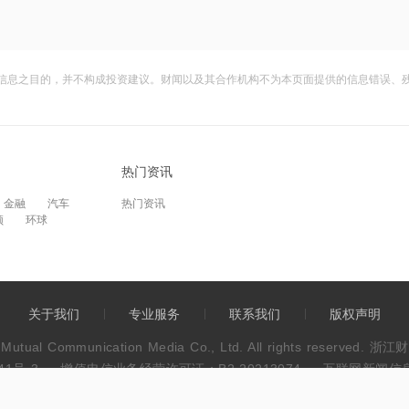
信息之目的，并不构成投资建议。财闻以及其合作机构不为本页面提供的信息错误、
热门资讯
金融
汽车
热门资讯
频
环球
关于我们
专业服务
联系我们
版权声明
wen Mutual Communication Media Co., Ltd. All rights res
41号-3
增值电信业务经营许可证：B2-20213074
互联网新闻信息服
违法和不良信息举报电话：0571-86113889