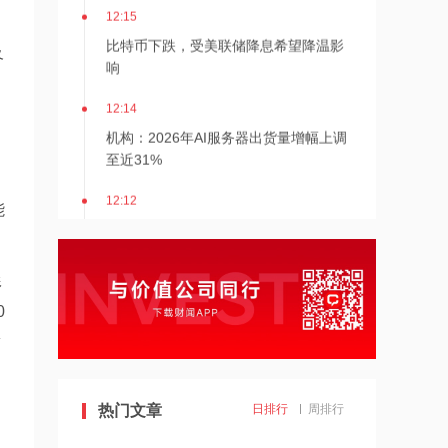
12:15
比特币下跌，受美联储降息希望降温影
及
响
为
12:14
机构：2026年AI服务器出货量增幅上调
至近31%
12:12
能
齐心集团中选长安汽车电子商城项目
形
12:12
0
金河生物：向特定对象发行股票获证监
会同意注册批复
端
12:11
东方锆业：向特定对象发行股票申请获
热门文章
日排行
周排行
深交所受理