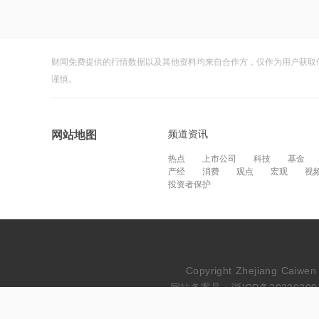
财闻免费提供的行情数据以及其他资料均来自合作方，仅作为用户获取
谨慎。
频道资讯
网站地图
热点
上市公司
科技
基金
产经
消费
观点
宏观
视
投资者保护
Copyright Zhejiang Cai
网站备案号：浙ICP备20230209