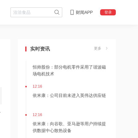
财闻APP
登录
12:24
神火股份：新疆神火铝水转化率已
100%，云南神火铝水转化率约90%
实时资讯
更多
12:24
恒帅股份：部分电机零件采用了谐波磁
场电机技术
12:16
依米康：公司目前未进入英伟达供应链
12:16
T
依米康：向谷歌、亚马逊等用户持续提
供数据中心散热设备