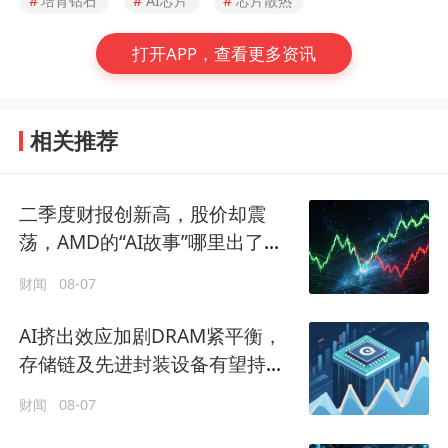
#
培育钻石
#
AI芯片
#
芯片散热
打开APP，查看更多资讯
相关推荐
二季度财报创新高，股价却震
荡，AMD的“AI故事”哪里出了问
题？
财闻
08-07
AI挤出效应加剧DRAM紧平衡，
存储链及先进封装设备有望持续
受益
财闻
08-07