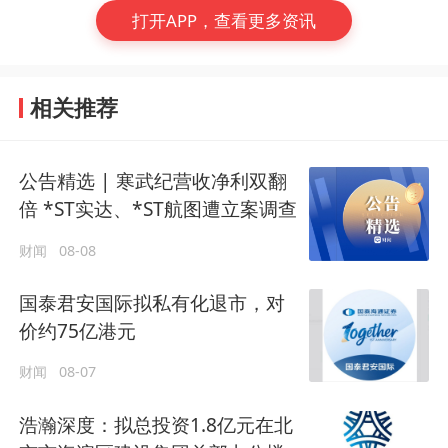
打开APP，查看更多资讯
相关推荐
公告精选 | 寒武纪营收净利双翻
倍 *ST实达、*ST航图遭立案调查
财闻
08-08
国泰君安国际拟私有化退市，对
价约75亿港元
财闻
08-07
浩瀚深度：拟总投资1.8亿元在北