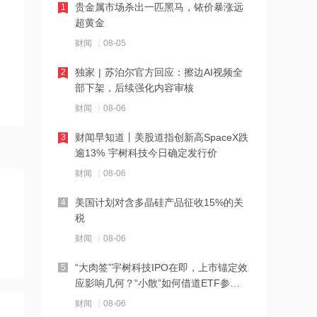
贵金属市场杀出一匹黑马，铱价暴涨远
1
21:27
超黄金
西部数据、闪迪、SK海力士盘前集体暴
财闻
08-05
跌！花旗、杰富瑞同日下调闪迪目标价
独家 | 苏泊尔官方回应：擦边AI视频全
2
21:23
部下架，后续强化内容审核
北证龙虎榜丨5股上榜，森合高科龙虎榜
财闻
08-06
净买入4653.21万元
财闻早知道丨美股道指创新高SpaceX跌
3
21:18
逾13% 宇树科技今日确定发行价
台风“白海豚”逼近华东沿海 多部门会商
财闻
08-06
部署防汛防台风工作
美国计划对含多晶硅产品征收15%的关
4
21:17
税
摩根大通增持安井食品约4.91万股 每股
财闻
08-06
作价约72.97港元
“大肉签”宇树科技IPO在即，上市锚定效
5
21:16
应影响几何？“小散”如何借道ETF参
摩根大通增持天岳先进27.46万股 每股
与？
财闻
08-06
作价约57.71港元