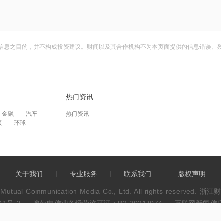
信息之目的，并不构成投资建议。财闻以及其合作机构不为本页面提供的信息错误、
热门资讯
金融
汽车
热门资讯
频
环球
关于我们
专业服务
联系我们
版权声明
wen Mutual Communication Media Co., Ltd. All rights res
41号-3
增值电信业务经营许可证：B2-20213074
互联网新闻信息服
违法和不良信息举报电话：0571-86113889