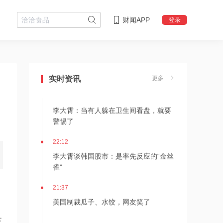
财闻APP
登录
22:18
李大霄：华尔街收割韩国市场痕迹明显
实时资讯
更多
22:13
李大霄：当有人躲在卫生间看盘，就要
警惕了
22:12
李大霄谈韩国股市：是率先反应的“金丝
雀”
21:37
美国制裁瓜子、水饺，网友笑了
正