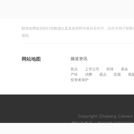
财闻免费提供的行情数据以及其他资料均来自合作方，仅作为用户获取
谨慎。
频道资讯
网站地图
热点
上市公司
科技
基金
产经
消费
观点
宏观
视
投资者保护
Copyright Zhejiang Cai
网站备案号：浙ICP备20230209