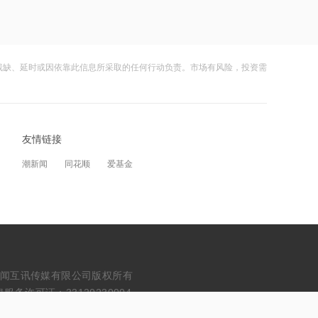
在黎南部展开报复性空袭 打击真主党目
标
21:06
美国上周初请失业金人数微升，7月裁员
残缺、延时或因依靠此信息所采取的任何行动负责。市场有风险，投资需
计划下降
22:18
李大霄：华尔街收割韩国市场痕迹明显
友情链接
潮新闻
同花顺
爱基金
22:13
李大霄：当有人躲在卫生间看盘，就要
警惕了
22:12
李大霄谈韩国股市：是率先反应的“金丝
雀”
erved. 浙江财闻互讯传媒有限公司版权所有
务许可证：33120230004
21:37
美国制裁瓜子、水饺，网友笑了