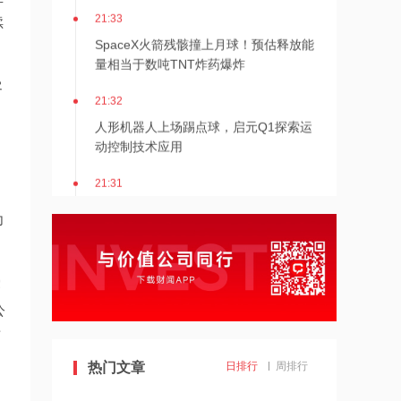
21:33
续
SpaceX火箭残骸撞上月球！预估释放能
量相当于数吨TNT炸药爆炸
客
21:32
人形机器人上场踢点球，启元Q1探索运
动控制技术应用
21:31
Mirendil与谷歌云签订超1亿美元合同，
为
以扩展自改进AI
21:30
依顿电子：拟与一元航天共同组建印制
露
电路板产业生态股权投资基金
公
布
21:29
东吴证券国际首予海清智元“买入”评
热门文章
日排行
周排行
级，目标价58.57港元