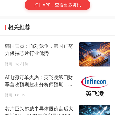
打开APP，查看更多资讯
相关推荐
韩国官员：面对竞争，韩国正努
力保持芯片行业优势
财闻
1小时前
AI电源订单火热！英飞凌第四财
季营收预期超出分析师预期，
ADR年内暴涨69%
财闻
08-05
芯片巨头超威半导体股价盘后大