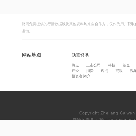
财闻免费提供的行情数据以及其他资料均来自合作方，仅作为用户获取
谨慎。
频道资讯
网站地图
热点
上市公司
科技
基金
产经
消费
观点
宏观
视
投资者保护
Copyright Zhejiang Cai
网站备案号：浙ICP备20230209