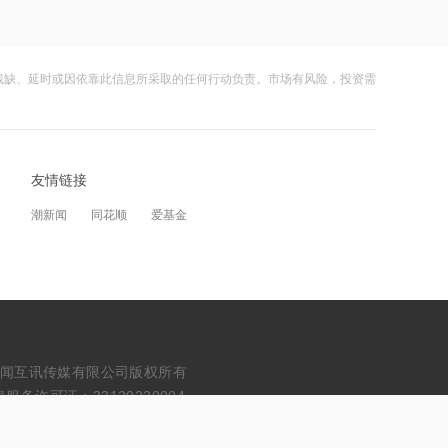
超过9万股
21:08
上海电气与上海国投共商具身智能产业
残缺、延时或因依靠此信息所采取的任何行动负责。市场有风险，投资需
应用高地建设
21:36
内存价格高位或维持到2028年底！美股
友情链接
三大指数高开，美光、博通、英特尔集
体上涨
潮新闻
同花顺
爱基金
21:31
SK海力士计划再添两座芯片工厂，内存
价格高位或维持到2028年底
21:29
浙能迈领再度递表港交所
erved. 浙江财闻互讯传媒有限公司版权所有
务许可证：33120230004
21:28
波黑最大钢厂走向破产重组