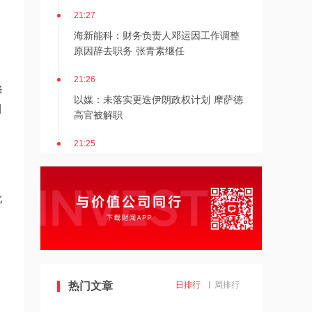
21:27
海新能科：财务负责人邓运因工作调整
原因辞去职务 张青素继任
21:26
修
以媒：未落实更迭伊朗政权计划 摩萨德
别
高官被解职
21:25
湖北能源：7月公司完成发电量37.89亿
千瓦时，同比减少12.66%
比
21:24
北京：非京籍家庭购房社保个税缴纳年
限下调为一年
21:23
热门文章
日排行
周排行
美国重要数据出炉，美联储年底前加息
概率仍超80%