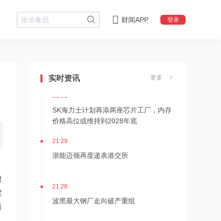
财闻APP
登录
21:36
内存价格高位或维持到2028年底！美股
三大指数高开，美光、博通、英特尔集
实时资讯
更多
体上涨
21:31
SK海力士计划再添两座芯片工厂，内存
价格高位或维持到2028年底
21:29
浙能迈领再度递表港交所
一
增
21:28
建
波黑最大钢厂走向破产重组
面