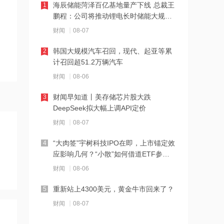
海辰储能菏泽百亿基地量产下线 总裁王
1
21:23
鹏程：公司将推动锂电长时储能大规模
交付
下周285.22亿元市值限售股解禁 陆家嘴
财闻
08-07
解禁71.1亿元居首
韩国大规模汽车召回，现代、起亚等累
2
21:20
计召回超51.2万辆汽车
中国再保险：何兴达董事任职资格获国
财闻
08-06
家金融监督管理总局核准
财闻早知道丨美存储芯片股大跌
3
21:16
DeepSeek拟大幅上调API定价
海川智能：公司自动衡器产品没有应用
财闻
08-07
于人形机器人或商业航天方向
“大肉签”宇树科技IPO在即，上市锚定效
4
21:14
应影响几何？“小散”如何借道ETF参
与？
南大光电：公司高纯磷烷产能为140吨/
财闻
08-06
年，可用于制备磷化铟
重新站上4300美元，黄金牛市回来了？
5
21:13
财闻
08-07
黑海无人机袭击致CPC石油装载量减少
五分之一