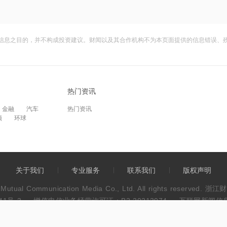
信息之目的，并不构成投资建议。财闻以及其合作机构不为本页面提供的信息错误、
热门资讯
金融
汽车
热门资讯
频
环球
关于我们
专业服务
联系我们
版权声明
wen Mutual Communication Media Co., Ltd. All rights res
41号-3
增值电信业务经营许可证：B2-20213074
互联网新闻信息服
违法和不良信息举报电话：0571-86113889