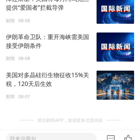
提供“爱国者”拦截导弹
财闻
08-08
伊朗革命卫队：重开海峡需美国
接受伊朗条件
财闻
08-08
美国对多晶硅衍生物征收15%关
税，120天后生效
财闻
08-07
前往财闻APP，发现更多优质内容
我来说两句......