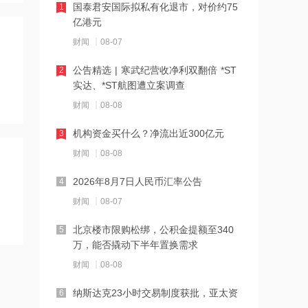
国泰君安国际拟私有化退市，对价约75
1
16:23
亿港元
中国黄金溯源金条可扫码回购 无需熔毁
财闻
08-07
检测
公告精选 | 寒武纪营收净利双翻倍 *ST
2
16:23
实达、*ST航图遭立案调查
中小银行跟进“返场”5年期大额存单
财闻
08-08
机构资金买什么？净流出近300亿元
3
16:22
财闻
08-08
宇树科技举行科创板IPO网上路演，发
2026年8月7日人民币汇率公告
行价150.80元/股
4
财闻
08-07
16:22
北京楼市限购松绑，公积金提额至340
税务总局：对境外保险收益征税并非新
5
万，能否撬动下半年置换需求
政策
财闻
08-08
16:14
纳斯达克23小时交易制度获批，亚太资
万联证券拿下长安基金控股权
6