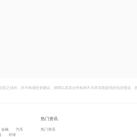
信息之目的，并不构成投资建议。财闻以及其合作机构不为本页面提供的信息错误、
热门资讯
金融
汽车
热门资讯
频
环球