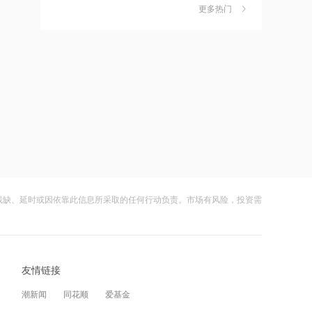
金迎时差红利，散户福音还是量化镰刀
更多热门
的狂欢？
财闻
08-08
15:49
中钨高新：股票连续三日涨幅偏离值超
摩尔线程：2026上半年营收17.36亿
7
20% 不存在应披露未披露事项
元，已超2025全年
财闻
08-06
15:47
比亚迪：公司2026年半年度报告预约披
特朗普新“空军一号”疑“掉链子”，首飞不
8
露时间为8月29日
到1个月就返厂
财闻
08-05
15:43
8月电子布价格大涨！玻纤概念震荡走强
千问使用手册被撤下，国行Apple智能生
9
国际复材涨超10%
变数，百度视觉搜索已写入新系统
残缺、延时或因依靠此信息所采取的任何行动负责。市场有风险，投资需
财闻
08-05
15:00
从模型到应用，从投入到变现——AI办
从技术突破到人的成长，瑞浦兰钧重新
10
公开启商业正循环
理解“冠军”
友情链接
财闻
08-07
12:41
潮新闻
同花顺
爱基金
高市早苗再度对“无核三原则”含糊表态