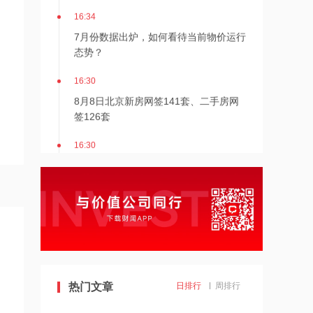
16:34
7月份数据出炉，如何看待当前物价运行
态势？
16:30
8月8日北京新房网签141套、二手房网
签126套
16:30
北京发布楼市新政
16:27
7月多家明星量化私募产品跌超20%
16:27
热门文章
日排行
周排行
千亿级私募基金巨头景林资产清仓英伟
达