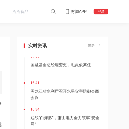
财闻APP
登录
18:08
摩尔线程上半年营收大幅增长
147.42%，超2025年全年
实时资讯
更多
17:08
国融基金总经理变更，毛灵俊离任
16:41
黑龙江省水利厅召开水旱灾害防御会商
会议
热
16:34
迎战“白海豚”，萧山电力全力筑牢“安全
网”
批