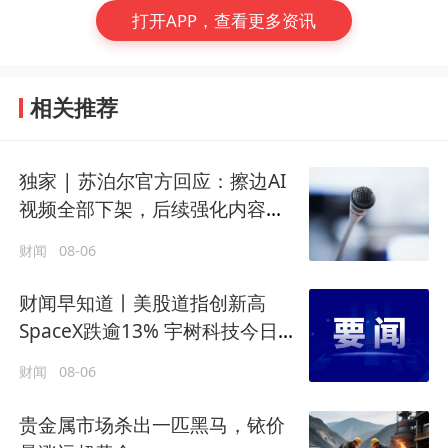
打开APP，查看更多资讯
相关推荐
独家 | 苏泊尔官方回应：擦边AI
视频全部下架，后续强化内容审
核
财闻
08-06
财闻早知道丨美股道指创新高
SpaceX跌逾13% 宇树科技今日确
定发行价
财闻
08-06
贵金属市场杀出一匹黑马，铱价